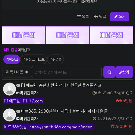
자동등록방지 숫자를 순서대로 입력하세요.
목록
답글
쓰기
먹튀신고
먹튀검증
먹튀신고
먹튀신고
먹튀신고 베스트
먹튀검증
검색어
검색대상
쓰기
검색하기
F1 에프원, 총판 회원 환전에서 원금만 돌려준 신고
먹튀관리자
05.21
238
0
0
55만원
F1 에프원
F1-77.com
비트365, 2600만원 미지급과 블랙 처리까지 나온 글
먹튀관리자
05.21
229
0
0
2600만원
비트365닷컴
https://bit-b365.com/main/index