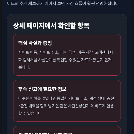
이트의 추가 제보까지 이어서 보면 사건 흐름이 훨씬 선명해집니다.
상세 페이지에서 확인할 항목
핵심 사실과 증빙
사이트 이름, 사이트 주소, 피해 금액, 이용 시각, 고객센터 대
화 캡처처럼 사실관계를 확인할 수 있는 자료가 있는지 먼저
봅니다.
후속 신고에 필요한 정보
비슷한 피해를 겪었다면 동일한 사이트 주소, 계정 상태, 충전
·환전 내역을 함께 남기면 같은 사건선상인지 더 빠르게 연결
할 수 있습니다.