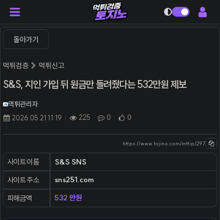
다크모드
돌아가기
먹튀검증
먹튀신고
S&S, 지인 가입 뒤 원금만 돌려줬다는 532만원 제보
먹튀관리자
225
0
0
2026.05.21 11:19
https://www.tojino.com/mttip/297
본문
사이트 이름
S&S SNS
sns251.com
사이트 주소
532 만원
피해금액