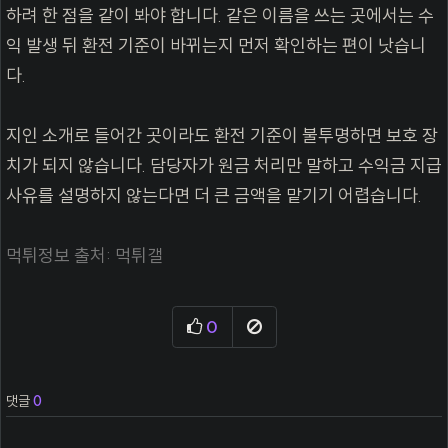
하려 한 점을 같이 봐야 합니다. 같은 이름을 쓰는 곳에서는 수
익 발생 뒤 환전 기준이 바뀌는지 먼저 확인하는 편이 낫습니
다.
지인 소개로 들어간 곳이라도 환전 기준이 불투명하면 보호 장
치가 되지 않습니다. 담당자가 원금 처리만 말하고 수익금 지급
사유를 설명하지 않는다면 더 큰 금액을 맡기기 어렵습니다.
먹튀정보 출처: 먹튀갤
0
추천
신고
댓글
0