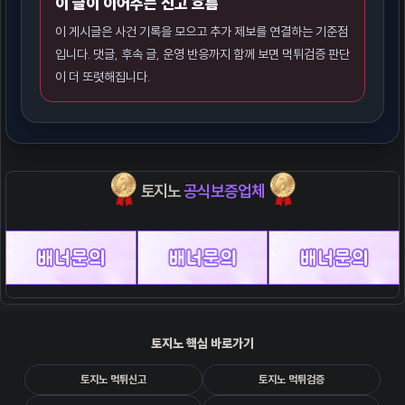
이 글이 이어주는 신고 흐름
이 게시글은 사건 기록을 모으고 추가 제보를 연결하는 기준점
입니다. 댓글, 후속 글, 운영 반응까지 함께 보면 먹튀검증 판단
이 더 또렷해집니다.
토지노
공식보증업체
토지노 핵심 바로가기
토지노 먹튀신고
토지노 먹튀검증