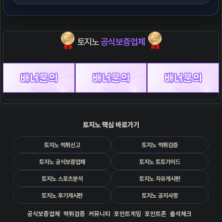
토지노
공식보증업체
토지노 핵심 바로가기
토지노 먹튀신고
토지노 먹튀검증
토지노 공식보증업체
토지노 토토가이드
토지노 스포츠분석
토지노 자유게시판
토지노 후기게시판
토지노 공지사항
공식보증업체
먹튀검증
커뮤니티
포인트게임
포인트존
출석체크