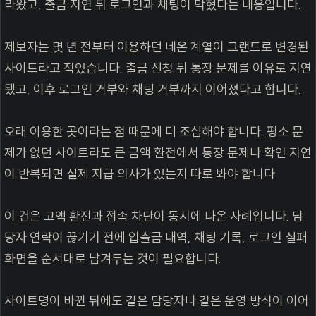
라왔고, 출금 지연 뒤 로그인과 채팅이 막혔다는 내용입니다.
제보자는 몇 년 전부터 이용하던 네온 계열이 그랜드로 변경된
사이트라고 적었습니다. 출금 신청 뒤 통장 문제를 이유로 지연
됐고, 이후 로그인 거부와 채팅 거부까지 이어졌다고 합니다.
오래 이용한 곳이라는 점 때문에 더 조심해야 합니다. 평소 문
제가 없던 사이트라도 큰 금액 환전에서 통장 문제나 확인 지연
이 반복되면 실제 지급 의사가 있는지 따로 봐야 합니다.
이 건은 고액 환전과 접속 차단이 동시에 나온 사례입니다. 담
당자 연락이 끊기기 전에 입출금 내역, 채팅 기록, 로그인 실패
화면을 순서대로 남겨두는 것이 필요합니다.
사이트명이 바뀐 뒤에도 같은 담당자나 같은 운영 방식이 이어