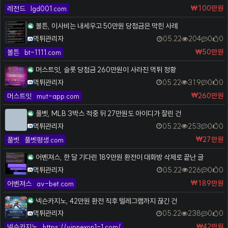
100만원
레전드
lgd001.com
볼튼, 이사비는 내세우고 50만원 당첨금은 막힌 사례
먹튀관리자
05.22
204
0
0
50만원
볼튼
bt-1111.com
머스트잇, 슬롯 당첨금 260만원이 사라진 먹튀 정황
먹튀관리자
05.22
319
0
0
260만원
머스트잇
mut-app.com
풀벳, MLB 3박스 적중 뒤 27만원도 아이디가 잘린 건
먹튀관리자
05.22
253
0
0
27만원
풀벳
풀벳평생.com
어벤져스, 한 달 기다린 189만원 환전이 대화방 삭제로 끝난 글
먹튀관리자
05.22
226
0
0
189만원
어벤져스
av-bet.com
넥슨카지노, 42만원 환전 직후 텔레그램까지 끊긴 건
먹튀관리자
05.22
238
0
0
42만원
넥슨카지노
https://vipnexon1-1.com/