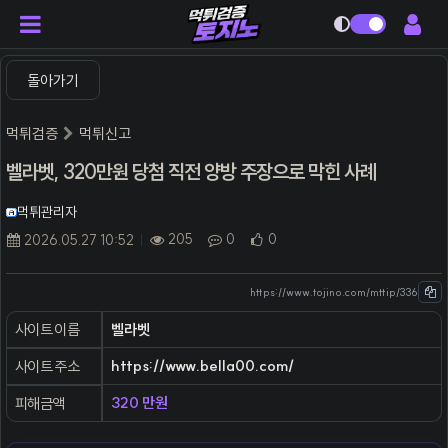
다크모드
돌아가기
먹튀검증
먹튀신고
벨라벳, 320만원 당첨 직전 양방 주장으로 막힌 사례
먹튀관리자
205
0
0
2026.05.27 10:52
https://www.tojino.com/mttip/336
본문
사이트 이름
벨라벳
https://www.bella00.com/
사이트 주소
320 만원
피해금액