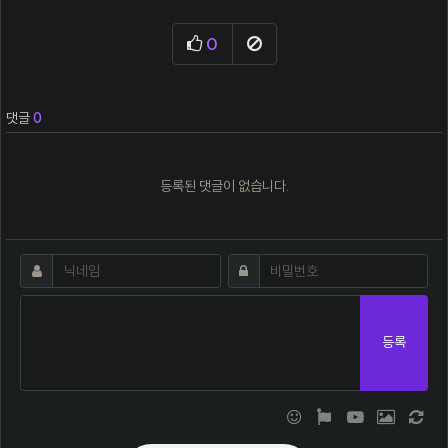
0
추천
신고
댓글
0
등록된 댓글이 없습니다.
댓글쓰기
필수
필수
닉네임
비밀번호
등록
이모티콘
폰트어썸
동영상
이미지
새 댓