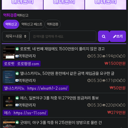
먹튀신고
먹튀검증
먹튀신고
먹튀신고
먹튀신고 베스트
먹튀검증
검색어
검색대상
쓰기
검색하기
로로벳, 네 번째 재업에도 1500만원이 풀리지 않은 경고
먹튀관리자
05.30
194
0
0
1500만원
로로벳
로로평생.com
엘나스카지노, 50만원 환전에서 같은 금액 재입금을 요구한 글
먹튀관리자
05.30
171
0
0
50만원
엘나스카지노
https://elnath1-2.com/
에스, 일본야구 3폴 적중 뒤 279만원 원금처리 통보
먹튀관리자
05.30
220
0
0
279만원
에스
https://ss-11.com/
굿데이, 야구 3폴 적중 뒤 215만원이 양방으로 몰린 건