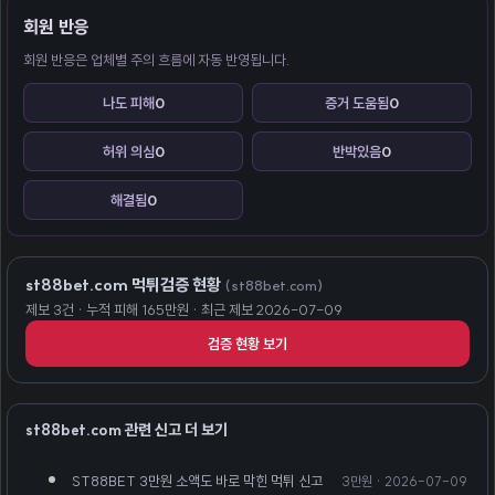
회원 반응
회원 반응은 업체별 주의 흐름에 자동 반영됩니다.
나도 피해
0
증거 도움됨
0
허위 의심
0
반박있음
0
해결됨
0
st88bet.com 먹튀검증 현황
(st88bet.com)
제보 3건 · 누적 피해 165만원 · 최근 제보 2026-07-09
검증 현황 보기
st88bet.com 관련 신고 더 보기
ST88BET 3만원 소액도 바로 막힌 먹튀 신고
3만원 · 2026-07-09