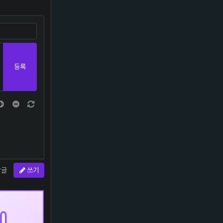
등록
미지
댓글창 늘이기
댓글창 줄이기
새 댓글 작성
글
쓰기