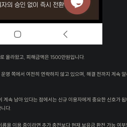
로 올라왔고, 피해금액은 1500만원입니다.
 운영 쪽에서 여전히 연락하지 않고 있으며, 해결 전까지 계속 
이 계속 남아 있다는 점에서는 신규 이용자에게 중요한 신호가 됩
합니다.
 이름을 이용 중이라면 추가 충전보다 현재 보유금 환전 가능 여