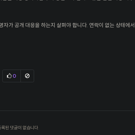
영자가 공개 대응을 하는지 살펴야 합니다. 연락이 없는 상태에서
0
추천
신고
등록된 댓글이 없습니다.