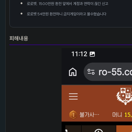
로로벳, 1500만원 환전 앞에서 계정과 연락이 끊긴 신고
로로벳 54만원 환전하니 금지게임이라고 몰수했습니다
피해내용