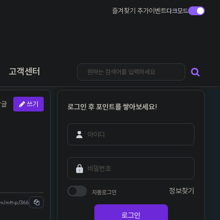
즐겨찾기 추가
이벤트
다크모드
고객센터
글
쓰기
로그인 후 포인트를 쌓아보세요!
필수
아이디
필수
비밀번호
정보찾기
자동로그인
om/mttip/366
로그인