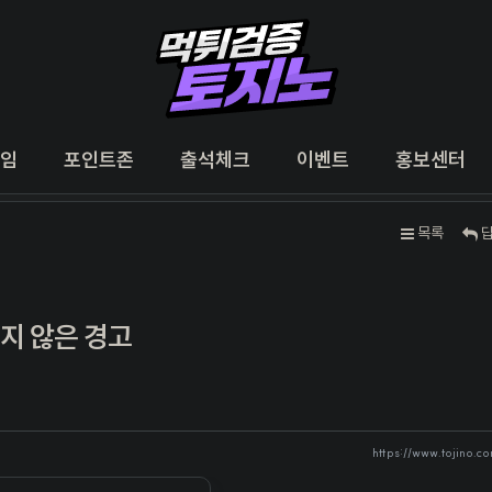
임
포인트존
출석체크
이벤트
홍보센터
목록
답
리지 않은 경고
https://www.tojino.c