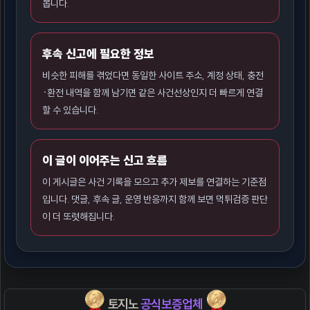
봅니다.
후속 신고에 필요한 정보
비슷한 피해를 겪었다면 동일한 사이트 주소, 계정 상태, 충전
·환전 내역을 함께 남기면 같은 사건선상인지 더 빠르게 연결
할 수 있습니다.
이 글이 이어주는 신고 흐름
이 게시글은 사건 기록을 모으고 추가 제보를 연결하는 기준점
입니다. 댓글, 후속 글, 운영 반응까지 함께 보면 먹튀검증 판단
이 더 또렷해집니다.
토지노
공식보증업체