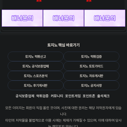
토지노 핵심 바로가기
토지노 먹튀신고
토지노 먹튀검증
토지노 공식보증업체
토지노 토토가이드
토지노 스포츠분석
토지노 자유게시판
토지노 후기게시판
토지노 공지사항
공식보증업체
먹튀검증
커뮤니티
포인트게임
포인트존
출석체크
모든 이미지는 회원이 직접 올린 것이며, 사진에 대한 권리는 해당 저작권자에게 있습
니다.
타인의 저작물을 불법적으로 이용 시에는 제재가 가해질 수 있으며, 이에 대하여 당사
는 책임지지 않습니다.