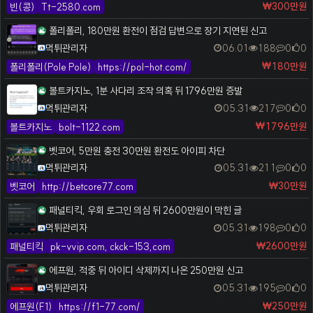
300만원
빈(콩)
Tt-2580.com
폴리폴리, 180만원 환전이 점검 답변으로 장기 지연된 신고
먹튀관리자
06.01
188
0
0
180만원
폴리폴리(Pole Pole)
https://pol-hot.com/
볼트카지노, 1분 사다리 조작 의혹 뒤 1796만원 증발
먹튀관리자
05.31
217
0
0
1796만원
볼트카지노
bolt-1122.com
벳코어, 5만원 충전 30만원 환전도 아이피 차단
먹튀관리자
05.31
211
0
0
30만원
벳코어
http://betcore77.com
패널티킥, 우회 로그인 의심 뒤 2600만원이 막힌 글
먹튀관리자
05.31
198
0
0
2600만원
패널티킥
pk-vvip.com, ckck-153,com
에프원, 적중 뒤 아이디 삭제까지 나온 250만원 신고
먹튀관리자
05.31
195
0
0
250만원
에프원(F1)
https://f1-77.com/