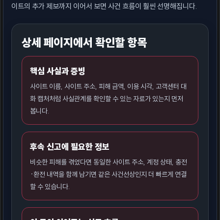
이트의 추가 제보까지 이어서 보면 사건 흐름이 훨씬 선명해집니다.
상세 페이지에서 확인할 항목
핵심 사실과 증빙
사이트 이름, 사이트 주소, 피해 금액, 이용 시각, 고객센터 대
화 캡처처럼 사실관계를 확인할 수 있는 자료가 있는지 먼저
봅니다.
후속 신고에 필요한 정보
비슷한 피해를 겪었다면 동일한 사이트 주소, 계정 상태, 충전
·환전 내역을 함께 남기면 같은 사건선상인지 더 빠르게 연결
할 수 있습니다.