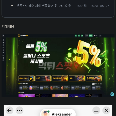
유로88, 테더 시재 부족 답변 뒤 1200만원이 묶인 사례
1,200만원 · 2026-05-28
피해내용