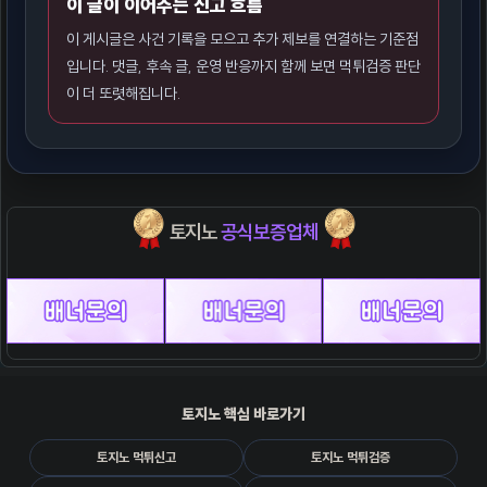
이 글이 이어주는 신고 흐름
이 게시글은 사건 기록을 모으고 추가 제보를 연결하는 기준점
입니다. 댓글, 후속 글, 운영 반응까지 함께 보면 먹튀검증 판단
이 더 또렷해집니다.
토지노
공식보증업체
토지노 핵심 바로가기
토지노 먹튀신고
토지노 먹튀검증