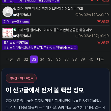
룰라벳
https://lulagaming.com/Main
화대, 환전 뒤 계좌 정지 통보까지 이어졌다는 경고
먹튀관리자
06.03
178
0
0
0만원
화대
or-88.com
크리스탈 윈카지노, 여러 이름으로 반복 언급된 위험 제보
먹튀관리자
06.03
187
0
0
0만원
크리스탈 윈카지노
크리스탈/윈카지노/슬롯생각/금카지노/두바이/스피드
이전
31
32
33
34
35
36
37
38
39
40
다음
(previous)
(current)
(next)
먹튀신고 체크포인트
이 신고글에서 먼저 볼 핵심 정보
현재 보고 있는 글은 토지노 먹튀신고 게시판에 등록된 사건 기록입니
다. 상세 내용을 읽을 때는 피해 사실, 증빙 자료, 고객센터 대응, 같은 사