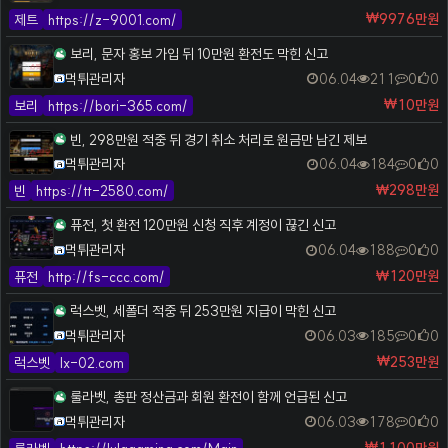
9976만원
제트
https://z-9001.com/
보리, 문자 홍보 가입 뒤 10만원 환전도 막힌 신고
먹튀관리자
06.04
211
0
0
10만원
보리
https://bori-365.com/
빈, 298만원 적중 뒤 경기 취소 처리로 원금만 남긴 제보
먹튀관리자
06.04
184
0
0
298만원
빈
https://tt-2580.com/
퓨전, 첫 환전 120만원 신청 직후 계정이 끊긴 신고
먹튀관리자
06.04
188
0
0
120만원
퓨전
http://fs-ccc.com/
럭스벳, 세폴더 적중 뒤 253만원 지급이 막힌 신고
먹튀관리자
06.03
185
0
0
253만원
럭스벳
lx-02.com
룰라벳, 총판 정산금과 회원 환전이 함께 언급된 신고
먹튀관리자
06.03
178
0
0
1100만원