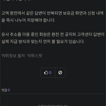
고액 환전에서 같은 답변이 반복되면 보유금 화면과 신청 내역
을 즉시 나누어 저장해야 합니다.
유사 주소를 이용 중인 회원은 환전 전 공지와 고객센터 답변이
실제 지급 방식과 맞는지 먼저 볼 필요가 있습니다.
먹튀정보 출처: 먹튀스팟
0
추천
신고
댓글
0