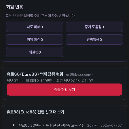
회원 반응
회원 반응은 업체별 주의 흐름에 자동 반영됩니다.
나도 피해
0
증거 도움됨
0
허위 의심
0
반박있음
0
해결됨
0
유로88(Euro88) 먹튀검증 현황
(er88ibyxx.com)
제보 3건 · 누적 피해 2,420만원 · 최근 제보 2026-07-07
검증 현황 보기
유로88(Euro88) 관련 신고 더 보기
유로88 20만원 단폴 환전 전 신분증 요구 먹튀
20만원 · 2026-07-07