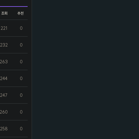
조회
추천
221
0
추천
232
0
추천
263
0
추천
244
0
추천
247
0
추천
260
0
추천
258
0
추천