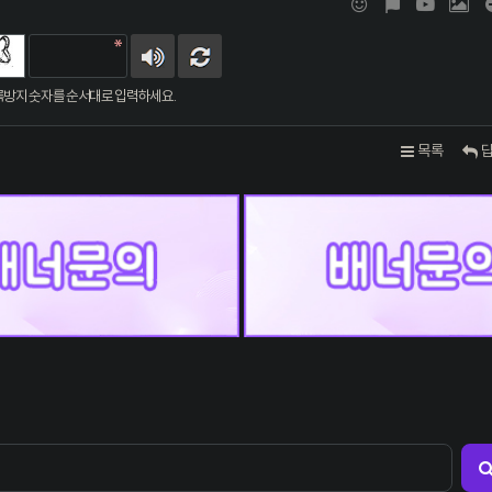
이모티콘
폰트어썸
동영상
이
방지 숫자를 순서대로 입력하세요.
목록
답