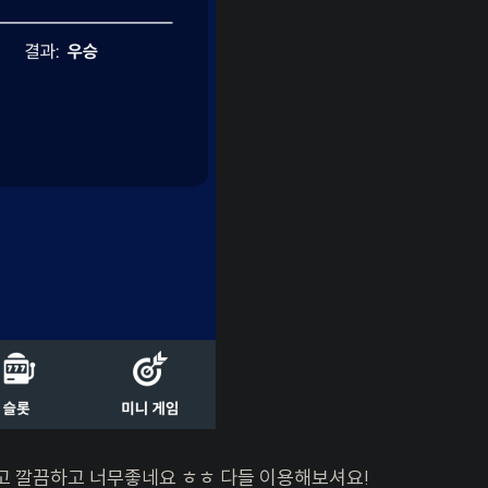
 깔끔하고 너무좋네요 ㅎㅎ 다들 이용해보셔요!