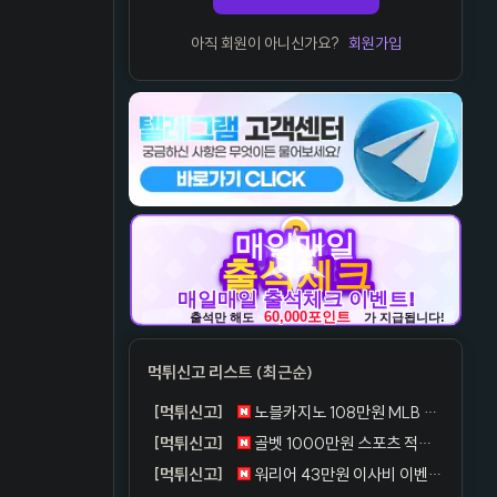
아직 회원이 아니신가요?
회원가입
먹튀신고 리스트 (최근순)
등록일
[먹튀신고]
노블카지노 108만원 MLB 3폴더 적중 뒤 계정 차단 제보
등록일
[먹튀신고]
골벳 1000만원 스포츠 적중 뒤 배팅검수·환전 지연 제보
등록일
[먹튀신고]
워리어 43만원 이사비 이벤트 이용 뒤 환전 거절 제보