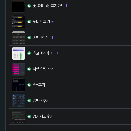
★ 파티 ☆ 후기요!
1
댓글
노마드후기
1
댓글
아벤 후 기
1
댓글
스포비즈후기
1
댓글
지엑스벳 후기
Att후기
7번가 후기
업카지노후기