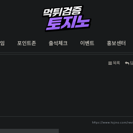
임
포인트존
출석체크
이벤트
홍보센터
목록
답
https://www.tojino.com/re