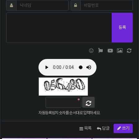
댓글쓰기
필수
필수
닉네임
비밀번호
등록
이모티콘
폰트어썸
동영상
이미지
새 댓
자동등록방지 숫자를 순서대로 입력하세요.
목록
답글
쓰기