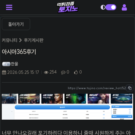
다크모드
돌아가기
커뮤니티
후기게시판
아시아365후기
한물
254
0
0
2026.05.25 15:17
https://www.tojino.com/review_hot/52
본문
너무 안나오길래 포기하려다 이용하니 줄때 시원하게 주는 아