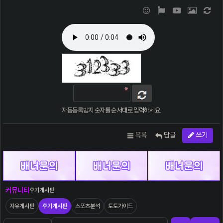
이모티콘
폰트어썸
동영상
이미지
새 댓
자동등록방지 숫자를 순서대로 입력하세요.
목록
답글
쓰기
후기게시판
커뮤니티
후기게시판
자유게시판
후기게시판
스포츠분석
토토가이드