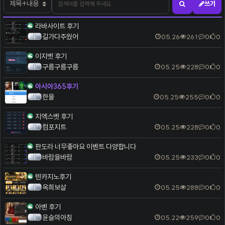
검색어
검색대상
쓰기
검색하기
라바사이트 후기
길가다주웠어
05.26
261
0
0
이지벳 후기
구름구름구름
05.25
228
0
0
아시아365후기
한물
05.25
255
0
0
지엑스벳 후기
컴포지트
05.25
228
0
0
판도라 너무좋아요 이벤트 다양합니다
바람을바람
05.25
233
0
0
텐카지노후기
옥희보살
05.25
288
0
0
아벤 후기
윤슬의아침
05.22
259
0
0