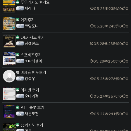
푸우카지노 후기요
세레나
05.28
238
0
0
메가후기
코딩도니
05.28
243
0
0
Ok카지노 후기
랑겔한스
05.28
235
0
0
스포비즈후기
또따라쟁이
05.28
250
0
0
비제휴 인투후기
강석우
05.28
276
0
0
이지벳 후기
오내가젊
05.27
257
0
0
ATT 슬롯 후기
새론도젼
05.27
241
0
0
cc카지노 후기