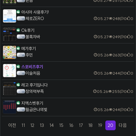
믿음
05.27
251
0
0
아시아 사용후기!
제로ZERO
05.27
248
0
0
Ok후기
불혹자바
05.27
249
0
0
메가후기
후민
05.26
263
0
0
스포비즈후기
이슬처음
05.26
244
0
0
레고 후기입니다
창의력부족
05.26
255
0
0
지엑스벳후기
월급은나의빛
05.26
244
0
0
이전
11
12
13
14
15
16
17
18
19
20
다음
(previous)
(current)
(next)