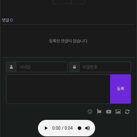
추천
신고
댓글
0
등록된 댓글이 없습니다.
댓글쓰기
필수
필수
닉네임
비밀번호
등록
이모티콘
폰트어썸
동영상
이미지
새 댓