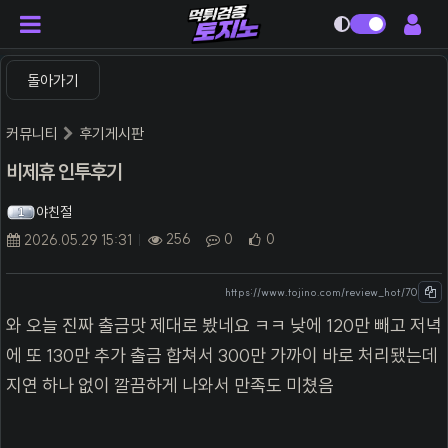
다크모드
돌아가기
커뮤니티
후기게시판
비제휴 인투후기
야친절
256
0
0
2026.05.29 15:31
https://www.tojino.com/review_hot/70
본문
와 오늘 진짜 출금맛 제대로 봤네요 ㅋㅋ 낮에 120만 빼고 저녁
에 또 130만 추가 출금 합쳐서 300만 가까이 바로 처리됐는데
지연 하나 없이 깔끔하게 나와서 만족도 미쳤음