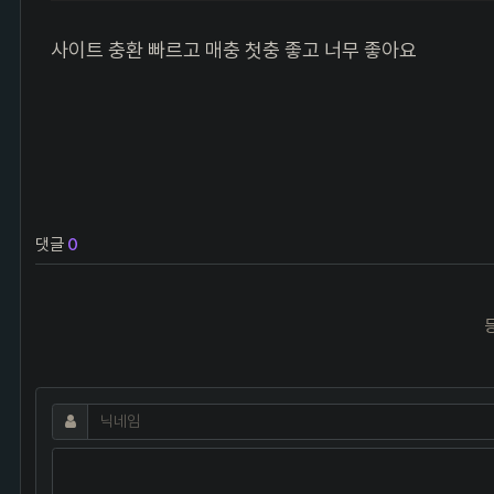
사이트 충환 빠르고 매충 첫충 좋고 너무 좋아요
댓글
0
댓글쓰기
필수
닉네임