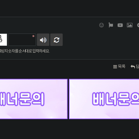
이모티콘
폰트어썸
동영상
이
방지 숫자를 순서대로 입력하세요.
목록
답