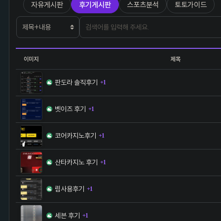
자유게시판
후기게시판
스포츠분석
토토가이드
검색대상
검색어
이미지
제목
판도라 솔직후기
1
댓글
벳이즈 후기
1
댓글
코어카지노후기
1
댓글
산타카지노 후기
1
댓글
림사용후기
1
댓글
세븐 후기
1
댓글