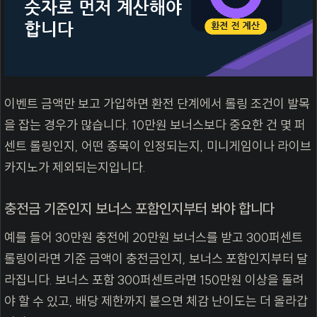
이벤트 금액만 보고 가입하면 환전 단계에서 롤링 조건이 발목
을 잡는 경우가 많습니다. 10만원 보너스보다 중요한 건 몇 퍼
센트 롤링인지, 어떤 종목이 인정되는지, 미니게임이나 라이브
카지노가 제외되는지입니다.
충전금 기준인지 보너스 포함인지부터 봐야 합니다
예를 들어 30만원 충전에 20만원 보너스를 받고 300퍼센트
롤링이라면 기준 금액이 충전금인지, 보너스 포함인지부터 달
라집니다. 보너스 포함 300퍼센트라면 150만원 이상을 돌려
야 할 수 있고, 배당 제한까지 붙으면 체감 난이도는 더 올라갑