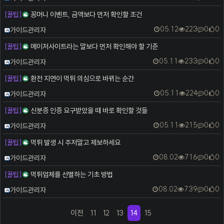
[꿀팁]
꽁머니 이벤트, 금액보다 먼저 확인할 조건
등록자
05.12
223
0
0
가이드관리자
[꿀팁]
메이저사이트라는 말보다 먼저 확인해야 할 기준
등록자
05.11
233
0
0
가이드관리자
[꿀팁]
환전 지연이 먹튀 의심으로 바뀌는 순간
등록자
05.11
224
0
0
가이드관리자
[꿀팁]
신분증 인증 요구받았을 때 바로 확인할 것들
등록자
05.11
215
0
0
가이드관리자
[꿀팁]
먹튀 발생 시 주저말고 제보하세요
등록자
08.02
716
0
0
가이드관리자
[꿀팁]
먹튀업체를 선별하는 기초 방법
등록자
08.02
739
0
0
가이드관리자
이전
11
12
13
14
15
(previous)
(current)