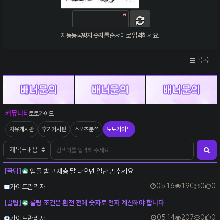
자동등록방지 숫자를 순서대로 입력하세요.
목록
커뮤니티
토토가이드
자유게시판
후기게시판
스포츠분석
토토가이드
검색어
검색대상
검색
[꿀팁]
입플 받고 재충 말 나오면 일단 멈추세요
등록자
05.16
190
0
0
가이드관리자
[꿀팁]
롤링 조건은 환전 전에 숫자로 먼저 계산해야 합니다
등록자
05.14
207
0
0
가이드관리자