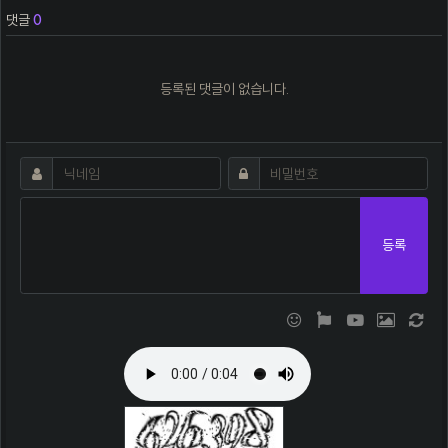
댓글
0
등록된 댓글이 없습니다.
댓글쓰기
필수
필수
닉네임
비밀번호
등록
이모티콘
폰트어썸
동영상
이미지
새 댓