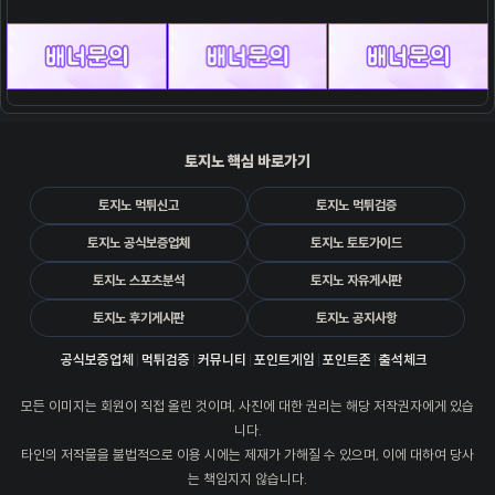
토지노 핵심 바로가기
토지노 먹튀신고
토지노 먹튀검증
토지노 공식보증업체
토지노 토토가이드
토지노 스포츠분석
토지노 자유게시판
토지노 후기게시판
토지노 공지사항
공식보증업체
먹튀검증
커뮤니티
포인트게임
포인트존
출석체크
모든 이미지는 회원이 직접 올린 것이며, 사진에 대한 권리는 해당 저작권자에게 있습
니다.
타인의 저작물을 불법적으로 이용 시에는 제재가 가해질 수 있으며, 이에 대하여 당사
는 책임지지 않습니다.