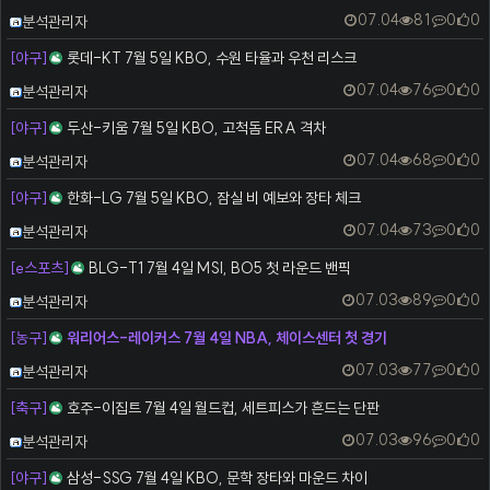
등록자
07.04
81
0
0
분석관리자
[야구]
롯데-KT 7월 5일 KBO, 수원 타율과 우천 리스크
등록자
07.04
76
0
0
분석관리자
[야구]
두산-키움 7월 5일 KBO, 고척돔 ERA 격차
등록자
07.04
68
0
0
분석관리자
[야구]
한화-LG 7월 5일 KBO, 잠실 비 예보와 장타 체크
등록자
07.04
73
0
0
분석관리자
[e스포츠]
BLG-T1 7월 4일 MSI, BO5 첫 라운드 밴픽
등록자
07.03
89
0
0
분석관리자
[농구]
워리어스-레이커스 7월 4일 NBA, 체이스센터 첫 경기
등록자
07.03
77
0
0
분석관리자
[축구]
호주-이집트 7월 4일 월드컵, 세트피스가 흔드는 단판
등록자
07.03
96
0
0
분석관리자
[야구]
삼성-SSG 7월 4일 KBO, 문학 장타와 마운드 차이