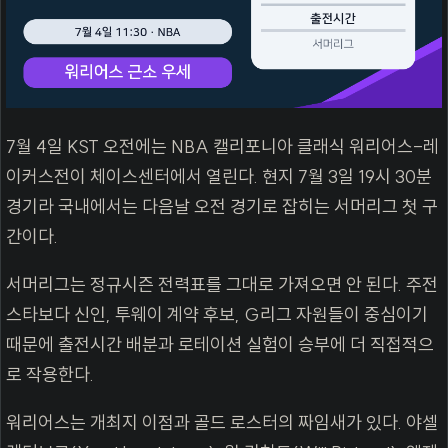
7월 4일 KST 오전에는 NBA 캘리포니아 클래식 워리어스-레
이커스전이 체이스센터에서 열린다. 현지 7월 3일 19시 30분
경기라 국내에서는 다음날 오전 경기로 잡히는 서머리그 첫 구
간이다.
서머리그는 정규시즌 전력표를 그대로 가져오면 안 된다. 주전
스타보다 신인, 투웨이 계약 후보, G리그 자원들이 중심이기
때문에 출전시간 배분과 로테이션 실험이 승부에 더 직접적으
로 작용한다.
워리어스는 개최지 이점과 골드 로스터의 짜임새가 있다. 야셀