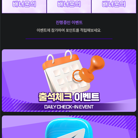
이벤트
진행중인 이벤트
이벤트에 참가하여 포인트를 적립해보세요.