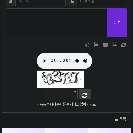
닉네임
비밀번호
등록
이모티콘
폰트어썸
동영상
이미지
새 댓
자동등록방지 숫자를 순서대로 입력하세요.
목록