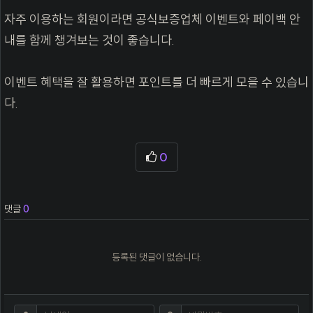
자주 이용하는 회원이라면 공식보증업체 이벤트와 페이백 안
내를 함께 챙겨보는 것이 좋습니다.
이벤트 혜택을 잘 활용하면 포인트를 더 빠르게 모을 수 있습니
다.
0
추천
댓글
0
등록된 댓글이 없습니다.
댓글쓰기
필수
필수