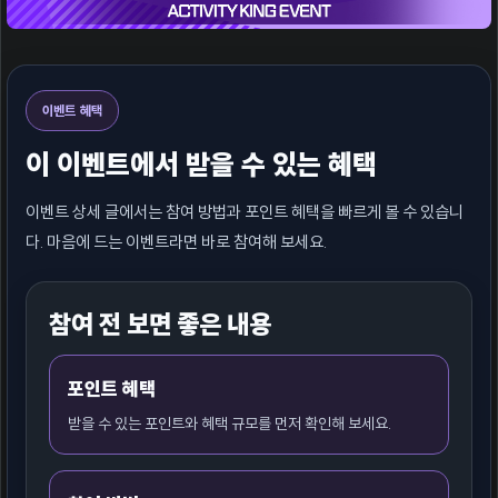
이벤트 혜택
이 이벤트에서 받을 수 있는 혜택
이벤트 상세 글에서는 참여 방법과 포인트 혜택을 빠르게 볼 수 있습니
다. 마음에 드는 이벤트라면 바로 참여해 보세요.
참여 전 보면 좋은 내용
포인트 혜택
받을 수 있는 포인트와 혜택 규모를 먼저 확인해 보세요.