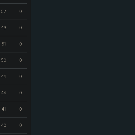
52
0
추천
43
0
추천
51
0
추천
50
0
추천
44
0
추천
44
0
추천
41
0
추천
40
0
추천