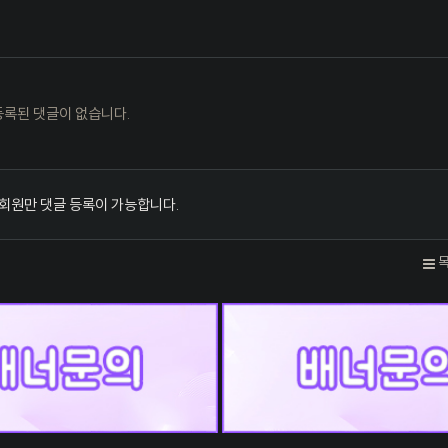
등록된 댓글이 없습니다.
회원만 댓글 등록이 가능합니다.
목