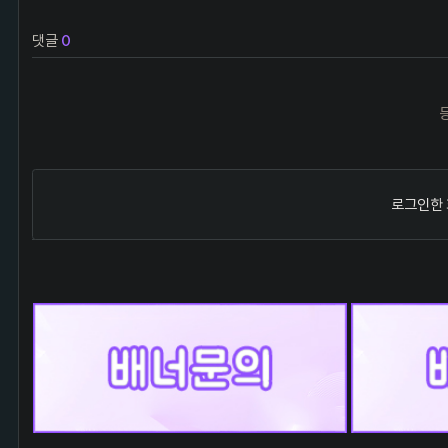
댓글
0
로그인한 