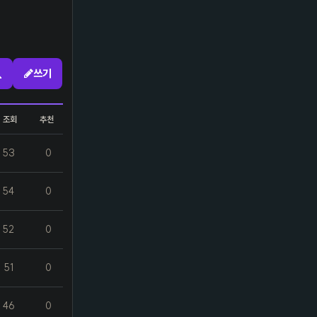
쓰기
검색하기
조회
추천
53
0
추천
54
0
추천
52
0
추천
51
0
추천
46
0
추천