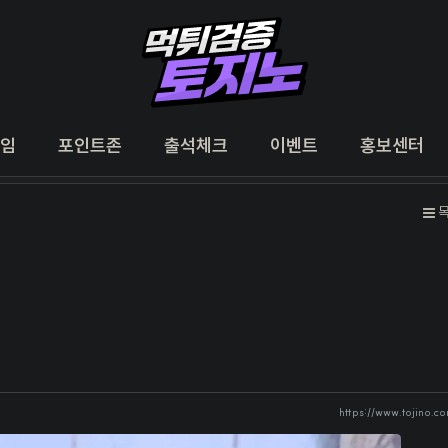
임
포인트존
출석체크
이벤트
홍보센터
목
https://www.tojino.c