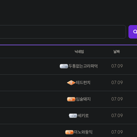
닉네임
날짜
07.09
두통없는고라파덕
등록자
등록일
07.09
테드펀치
등록자
등록일
07.09
입술돼지
등록자
등록일
07.09
세키로
등록자
등록일
07.09
미노와듕익
등록자
등록일