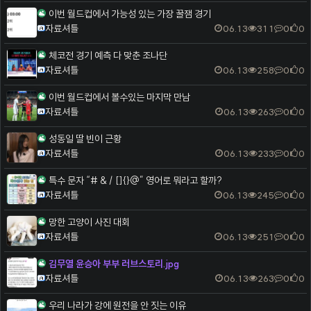
이번 월드컵에서 가능성 있는 가장 꿀잼 경기
자료셔틀
06.13
311
0
0
체코전 경기 예측 다 맞춘 조나단
자료셔틀
06.13
258
0
0
이번 월드컵에서 볼수있는 마지막 만남
자료셔틀
06.13
263
0
0
성동일 딸 빈이 근황
자료셔틀
06.13
233
0
0
특수 문자 “# & / []{}@” 영어로 뭐라고 할까?
자료셔틀
06.13
245
0
0
망한 고양이 사진 대회
자료셔틀
06.13
251
0
0
김무열 윤승아 부부 러브스토리.jpg
자료셔틀
06.13
263
0
0
우리 나라가 강에 원전을 안 짓는 이유