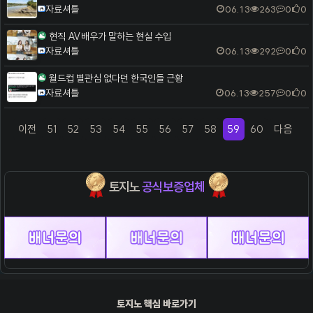
자료셔틀
06.13
263
0
0
현직 AV배우가 말하는 현실 수입
자료셔틀
06.13
292
0
0
월드컵 별관심 없다던 한국인들 근황
자료셔틀
06.13
257
0
0
이전
51
52
53
54
55
56
57
58
59
60
다음
(previous)
(current)
(next)
토지노
공식보증업체
토지노 핵심 바로가기