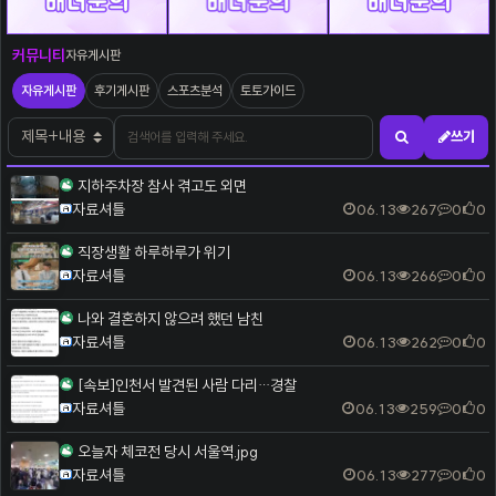
자유게시판
커뮤니티
자유게시판
자유게시판
후기게시판
스포츠분석
토토가이드
검색어
검색대상
쓰기
검색하기
지하주차장 참사 겪고도 외면
자료셔틀
06.13
267
0
0
직장생활 하루하루가 위기
자료셔틀
06.13
266
0
0
나와 결혼하지 않으려 했던 남친
자료셔틀
06.13
262
0
0
[속보]인천서 발견된 사람 다리…경찰
자료셔틀
06.13
259
0
0
오늘자 체코전 당시 서울역.jpg
자료셔틀
06.13
277
0
0