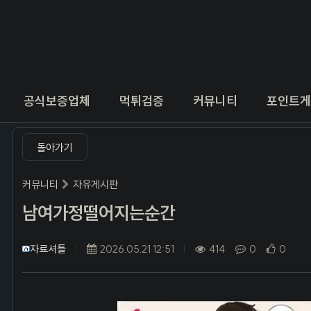
상단 네비
메인 메뉴
공식보증업체
먹튀검증
커뮤니티
포인트게
돌아가기
커뮤니티
자유게시판
남여가정떨어지는순간
자료셔틀
2026.05.21 12:51
414
0
0
본문