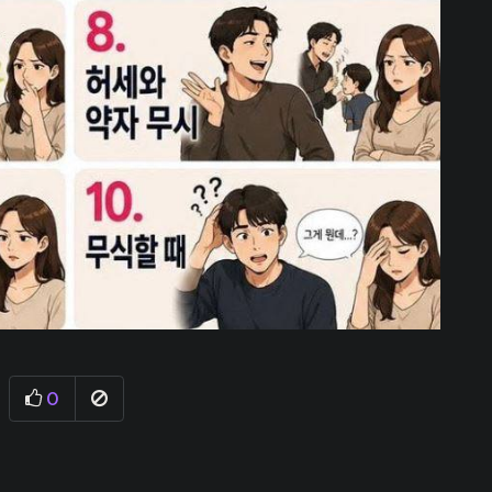
0
추천
신고