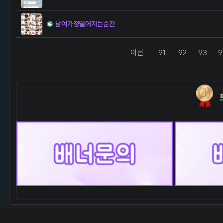
남여가정떨어지는순간
(previous)
이전
91
92
93
9