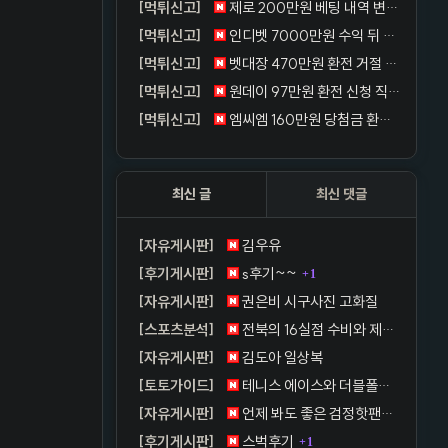
등록일
[먹튀신고]
제로 200만원 베팅 내역 변경 주장·환전 거절 제보
등록일
[먹튀신고]
인디벳 7000만원 수익 뒤 텔레그램 차단 제보
등록일
[먹튀신고]
벳대장 470만원 환전 거절 뒤 계정 차단 제보
등록일
[먹튀신고]
원데이 97만원 환전 신청 직후 탈퇴 처리 제보
등록일
[먹튀신고]
엠씨엠 160만원 당첨금 환전 취소·계정 차단 제보
최신 글
최신 댓글
등록일
[자유게시판]
김우유
댓글
등록일
[후기게시판]
s후기~~
1
등록일
[자유게시판]
권은비 시구사진 고화질
등록일
[스포츠분석]
전북의 16실점 수비와 제주 원정, 승부를 가를 첫 골
등록일
[자유게시판]
김도아 일상복
등록일
[토토가이드]
테니스 에이스와 더블폴트 기록을 확인하는 법
등록일
[자유게시판]
언제 봐도 좋은 검정핫팬츠 아이브 안유진 애티튜드 댄브
댓글
등록일
[후기게시판]
스벅후기
1