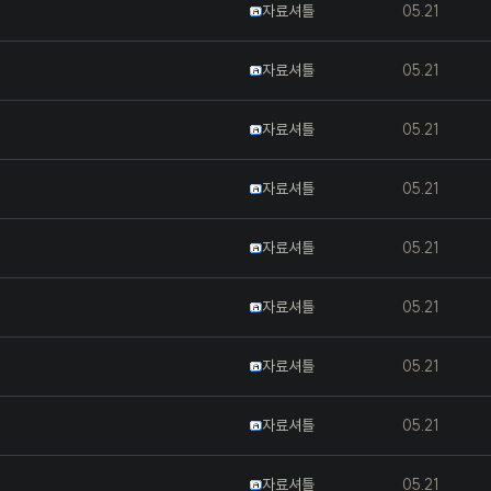
05.21
자료셔틀
등록자
등록일
05.21
자료셔틀
등록자
등록일
05.21
자료셔틀
등록자
등록일
05.21
자료셔틀
등록자
등록일
05.21
자료셔틀
등록자
등록일
05.21
자료셔틀
등록자
등록일
05.21
자료셔틀
등록자
등록일
05.21
자료셔틀
등록자
등록일
05.21
자료셔틀