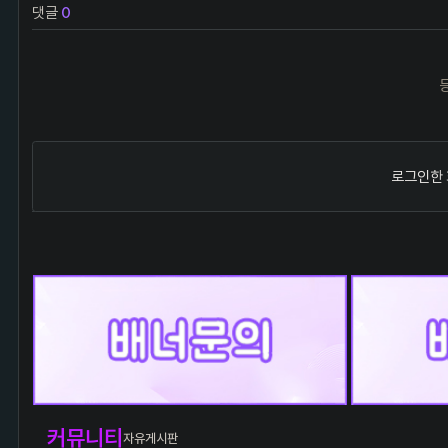
댓글
0
로그인한 
자유게시판
커뮤니티
자유게시판