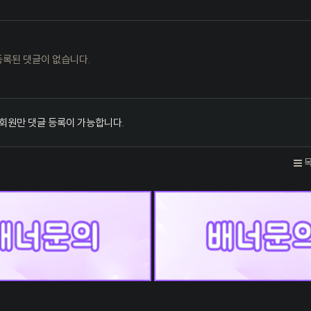
등록된 댓글이 없습니다.
회원만 댓글 등록이 가능합니다.
목