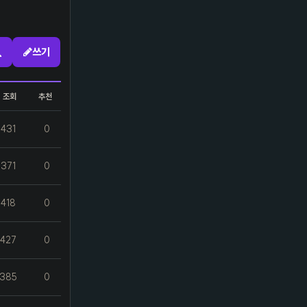
쓰기
검색하기
조회
추천
431
0
추천
371
0
추천
418
0
추천
427
0
추천
385
0
추천