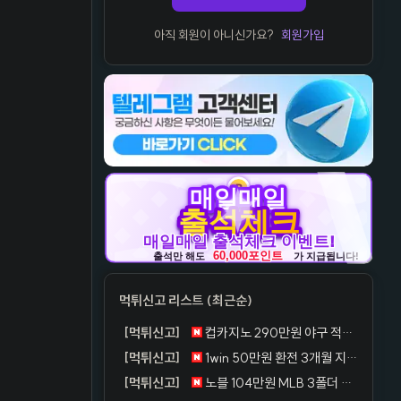
아직 회원이 아니신가요?
회원가입
먹튀신고 리스트 (최근순)
등록일
[먹튀신고]
컵카지노 290만원 야구 적중 뒤 장시간 환전 지연 제보
등록일
[먹튀신고]
1win 50만원 환전 3개월 지연 제보
등록일
[먹튀신고]
노블 104만원 MLB 3폴더 적중 뒤 환전 거절 제보