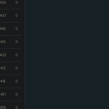
426
0
추천
437
0
추천
445
0
추천
410
0
추천
423
0
추천
412
0
추천
418
0
추천
451
0
추천
358
0