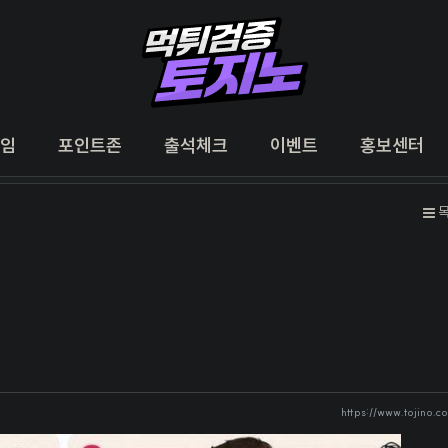
임
포인트존
출석체크
이벤트
홍보센터
목
https://www.tojino.