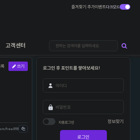
즐겨찾기 추가
이벤트
다크모드
고객센터
록
쓰기
로그인 후 포인트를 쌓아보세요!
필수
아이디
필수
비밀번호
정보찾기
자동로그인
com/free/818
로그인