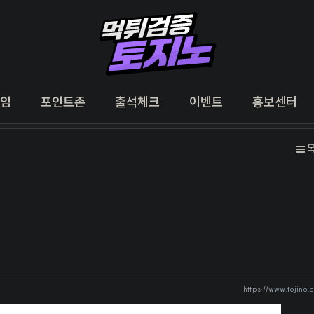
임
포인트존
출석체크
이벤트
홍보센터
목
https://www.tojino.