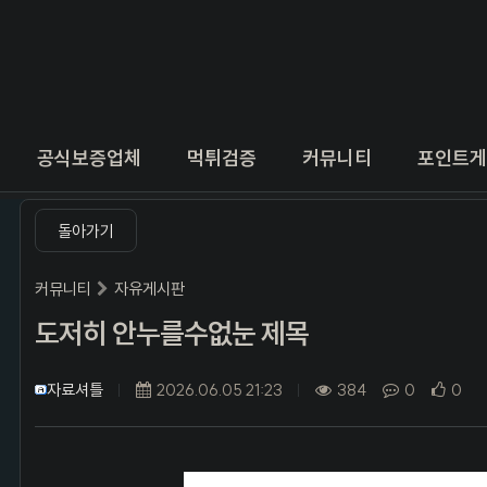
상단 네비
메인 메뉴
공식보증업체
먹튀검증
커뮤니티
포인트게
돌아가기
커뮤니티
자유게시판
도저히 안누를수없눈 제목
자료셔틀
2026.06.05 21:23
384
0
0
본문