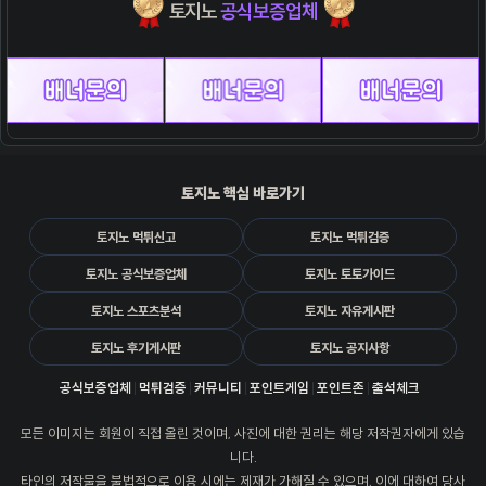
토지노
공식보증업체
토지노 핵심 바로가기
토지노 먹튀신고
토지노 먹튀검증
토지노 공식보증업체
토지노 토토가이드
토지노 스포츠분석
토지노 자유게시판
토지노 후기게시판
토지노 공지사항
공식보증업체
먹튀검증
커뮤니티
포인트게임
포인트존
출석체크
모든 이미지는 회원이 직접 올린 것이며, 사진에 대한 권리는 해당 저작권자에게 있습
니다.
타인의 저작물을 불법적으로 이용 시에는 제재가 가해질 수 있으며, 이에 대하여 당사