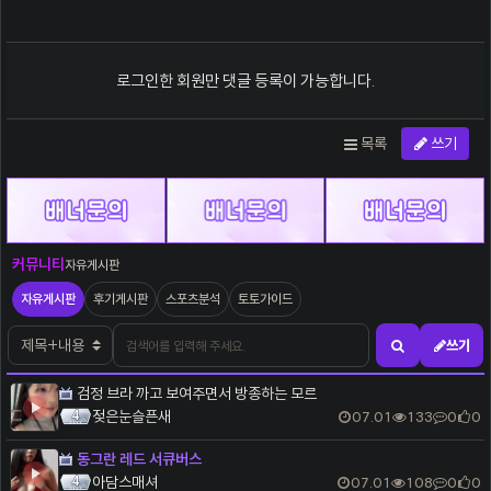
로그인한 회원만 댓글 등록이 가능합니다.
목록
쓰기
자유게시판
커뮤니티
자유게시판
자유게시판
후기게시판
스포츠분석
토토가이드
검색어
검색대상
쓰기
검색하기
검정 브라 까고 보여주면서 방종하는 모르
젖은눈슬픈새
07.01
133
0
0
동그란 레드 서큐버스
아담스매셔
07.01
108
0
0