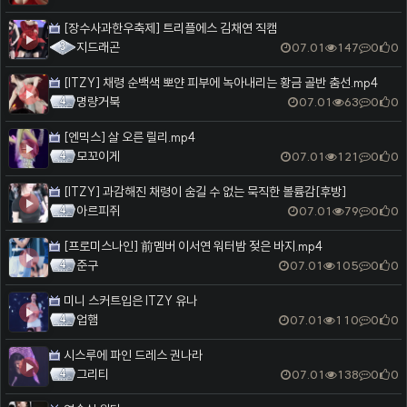
[장수사과한우축제] 트리플에스 김채연 직캠
지드래곤
07.01
147
0
0
[ITZY] 채령 순백색 뽀얀 피부에 녹아내리는 황금 골반 춤선.mp4
명량거북
07.01
63
0
0
[엔믹스] 살 오른 릴리.mp4
모꼬이게
07.01
121
0
0
[ITZY] 과감해진 채령이 숨길 수 없는 묵직한 볼륨감[후방]
아르피쥐
07.01
79
0
0
[프로미스나인] 前멤버 이서연 워터밤 젖은 바지.mp4
준구
07.01
105
0
0
미니 스커트입은 ITZY 유나
업햄
07.01
110
0
0
시스루에 파인 드레스 권나라
그리티
07.01
138
0
0