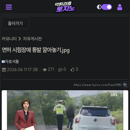
다크모드
돌아가기
커뮤니티
자유게시판
면허 시험장에 통발 깔아놓기.jpg
자료셔틀
271
0
0
2026.06.11 17:38
https://www.tojino.com/free/985
본문