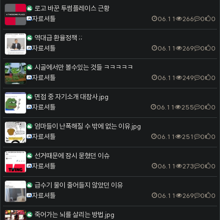
로고 바꾼 투썸플레이스 근황
자료셔틀
06.11
266
0
0
역대급 환율정책 ;;
자료셔틀
06.11
269
0
0
시골에서만 볼수있는 것들 ㅋㅋㅋㅋㅋ
자료셔틀
06.11
249
0
0
면접 중 자기소개 대참사.jpg
자료셔틀
06.11
255
0
0
엄마들이 난폭해질 수 밖에 없는 이유.jpg
자료셔틀
06.11
251
0
0
선거때문에 잠시 묻혔던 이슈
자료셔틀
06.11
273
0
0
급수기 물이 줄어들지 않았던 이유
자료셔틀
06.11
269
0
0
죽어가는 뇌를 살리는 방법.jpg