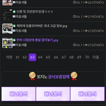
자료셔틀
06.11
267
0
0
인류 첫 조만장자 탄생 ㄷㄷㄷ
자료셔틀
06.11
279
0
0
해외에 유출되어버린 국내 고급 정보.jpg
자료셔틀
06.11
273
0
0
면허 시험장에 통발 깔아놓기.jpg
자료셔틀
06.11
272
0
0
이전
61
62
63
64
65
66
67
68
69
70
다음
(previous)
(current)
(next)
토지노
공식보증업체