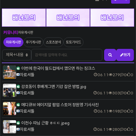
자유게시판
커뮤니티
자유게시판
자유게시판
후기게시판
스포츠분석
토토가이드
검색어
검색대상
쓰기
검색하기
이번에 한국이 월드컵에서 깼으면 하는 징크스
자료셔틀
06.11
279
0
0
강호동이 후배개그맨 기강 잡은 방법.jpg
자료셔틀
06.11
303
0
0
메디큐브 에이지알 팝업 스토어 장원영 기사사진
자료셔틀
06.11
198
0
0
이천수 따님 근황 ㅎㄷㄷ.jpeg
자료셔틀
06.11
280
0
0