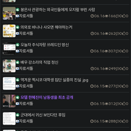
봉은사 관광하는 외국인들에게 오지랖 부린 사람
자료셔틀
06.16
166
0
0
의외로 바나나 사오면 해야하는거
자료셔틀
06.16
262
0
0
오늘자 주식자랑 쓰레드인 망신
자료셔틀
06.16
307
0
0
배우 강소라의 직업 정신
자료셔틀
06.16
249
0
0
역겨운 멕시코 대학생 집단 실종의 진실 .jpg
자료셔틀
06.15
277
0
0
모델 한혜진이 남동생을 최초 공개
자료셔틀
06.15
312
0
0
군대에서 귀신 보인다던 후임
자료셔틀
06.15
288
0
0