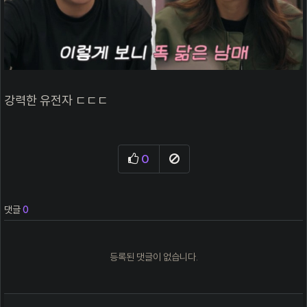
강력한 유전자 ㄷㄷㄷ
0
추천
신고
댓글
0
등록된 댓글이 없습니다.