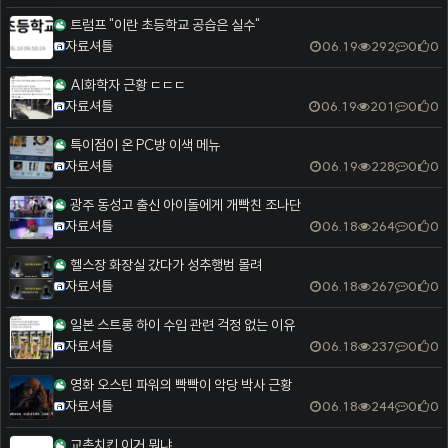
트럼프 "이란 초등학교 공습은 실수"
자료셔틀
06.19
292
0
0
AI화학자 근황 ㄷㄷㄷ
자료셔틀
06.19
201
0
0
특이점이 온 PC방 이색 메뉴
자료셔틀
06.19
228
0
0
광주 동성고 출신 아이돌에게 개빡친 조나단
자료셔틀
06.18
264
0
0
헬스장 화장실 갔다가 성추행범 몰려
자료셔틀
06.18
267
0
0
일본 스트롱 하이 수입 관련 걱정 없는 이유
자료셔틀
06.18
237
0
0
영화 오스틴 파워의 빡빡이 악당 박사 근황
자료셔틀
06.18
244
0
0
교촌치킨 이거 뭐냐