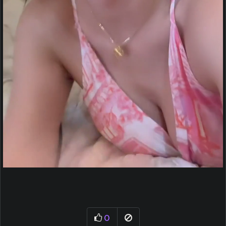
0:05
/
0:11
1x
0