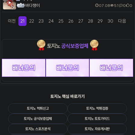
바다쟁이
07.08
51
0
0
이전
21
22
23
24
25
26
27
28
29
30
다음
(previous)
(current)
(next)
토지노
공식보증업체
토지노 핵심 바로가기
토지노 먹튀신고
토지노 먹튀검증
토지노 공식보증업체
토지노 토토가이드
토지노 스포츠분석
토지노 자유게시판