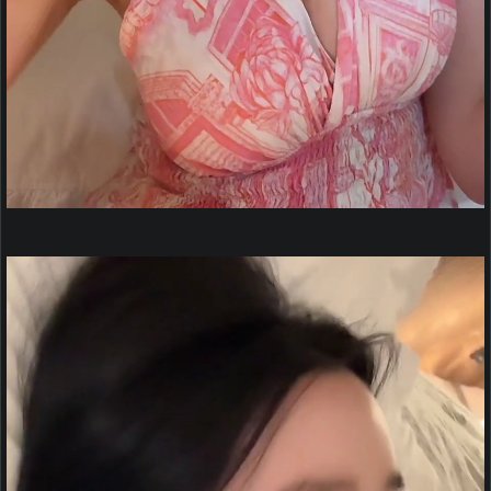
0:02
/
0:09
1x