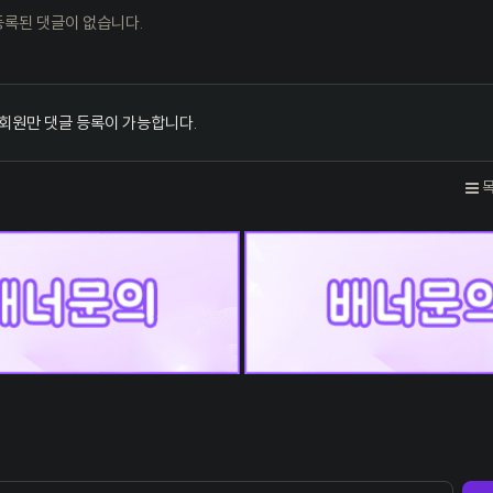
등록된 댓글이 없습니다.
회원만 댓글 등록이 가능합니다.
목