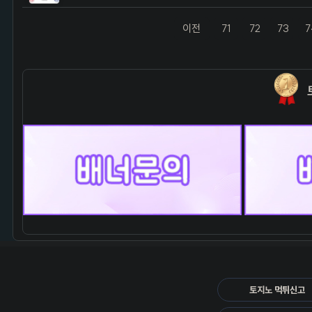
(previous)
이전
71
72
73
7
토지노 먹튀신고