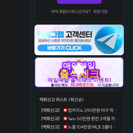
아직 회원이 아니신가요?
회원가입
먹튀신고 리스트 (최근순)
등록일
[먹튀신고]
컵카지노 290만원 야구 적중 뒤 장시간 환전 지연 제보
등록일
[먹튀신고]
1win 50만원 환전 3개월 지연 제보
등록일
[먹튀신고]
노블 104만원 MLB 3폴더 적중 뒤 환전 거절 제보