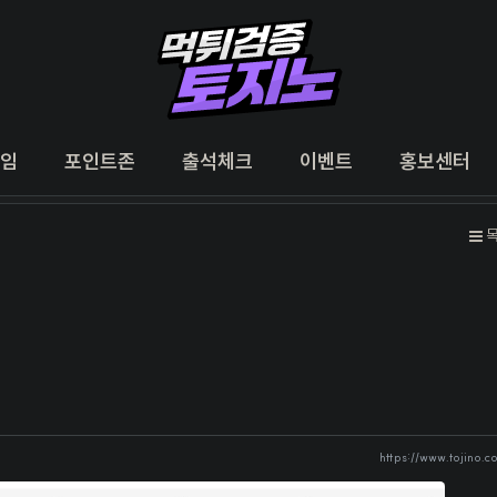
임
포인트존
출석체크
이벤트
홍보센터
목
https://www.tojino.