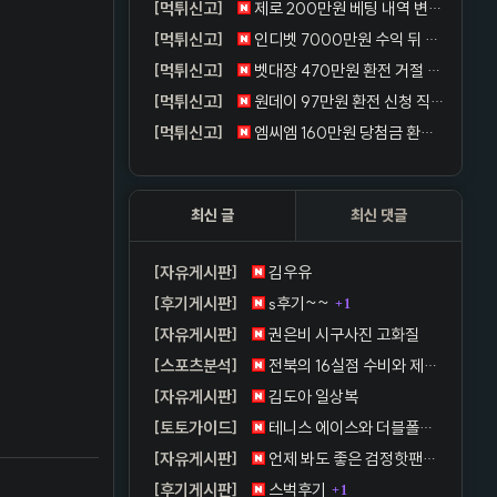
등록일
[먹튀신고]
제로 200만원 베팅 내역 변경 주장·환전 거절 제보
등록일
[먹튀신고]
인디벳 7000만원 수익 뒤 텔레그램 차단 제보
등록일
[먹튀신고]
벳대장 470만원 환전 거절 뒤 계정 차단 제보
등록일
[먹튀신고]
원데이 97만원 환전 신청 직후 탈퇴 처리 제보
등록일
[먹튀신고]
엠씨엠 160만원 당첨금 환전 취소·계정 차단 제보
최신 글
최신 댓글
등록일
[자유게시판]
김우유
댓글
등록일
[후기게시판]
s후기~~
1
등록일
[자유게시판]
권은비 시구사진 고화질
등록일
[스포츠분석]
전북의 16실점 수비와 제주 원정, 승부를 가를 첫 골
등록일
[자유게시판]
김도아 일상복
등록일
[토토가이드]
테니스 에이스와 더블폴트 기록을 확인하는 법
등록일
[자유게시판]
언제 봐도 좋은 검정핫팬츠 아이브 안유진 애티튜드 댄브
댓글
등록일
[후기게시판]
스벅후기
1