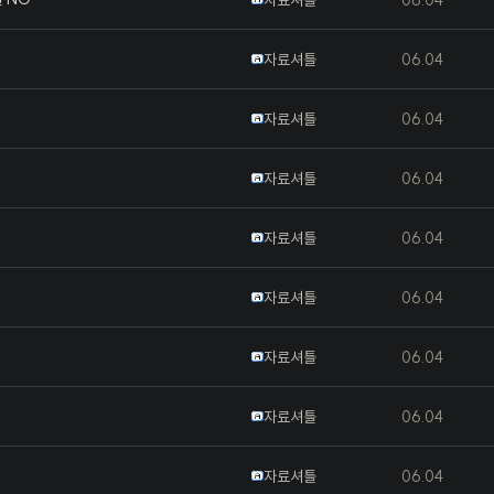
등록자
등록일
06.04
자료셔틀
등록자
등록일
06.04
자료셔틀
등록자
등록일
06.04
자료셔틀
등록자
등록일
06.04
자료셔틀
등록자
등록일
06.04
자료셔틀
등록자
등록일
06.04
자료셔틀
등록자
등록일
06.04
자료셔틀
등록자
등록일
06.04
자료셔틀
등록자
등록일