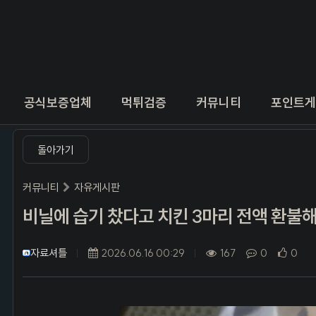
상단 네비
메인 메뉴
공식보증업체
먹튀검증
커뮤니티
포인트게
돌아가기
커뮤니티
자유게시판
비닐에 습기 찼다고 치킨 3마리 전액 환불
자료셔틀
2026.06.16 00:29
167
0
0
본문