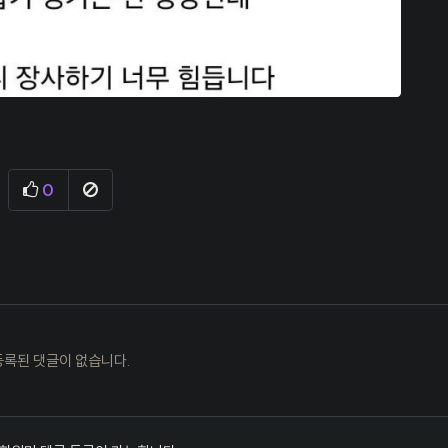
0
추천
신고
등록된 댓글이 없습니다.