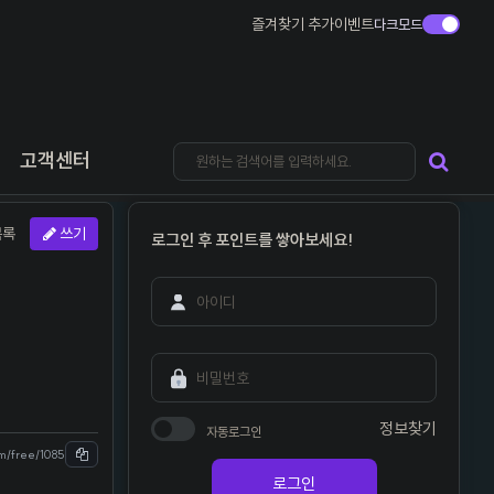
즐겨찾기 추가
이벤트
다크모드
고객센터
록
쓰기
로그인 후 포인트를 쌓아보세요!
필수
아이디
필수
비밀번호
정보찾기
자동로그인
om/free/1085
로그인