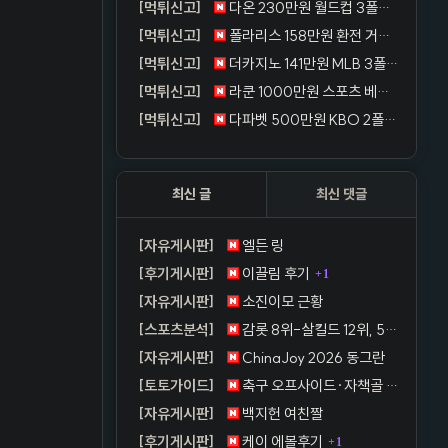
등록일
[먹튀신고]
다온 230만원 월드컵 3폴더 적중 직전 계정 차단 제보
등록일
[먹튀신고]
폴라리스 158만원 환전 거절 뒤 양방 주장 제보
등록일
[먹튀신고]
더카지노 141만원 MLB 3폴더 적중 뒤 양방 몰수 제보
등록일
[먹튀신고]
라쿤 1000만원 스포츠 베팅 차감·계정 차단 제보
등록일
[먹튀신고]
다파벳 500만원 KBO 2폴더 적중 뒤 환전 지연·계정 차단 제보
최신 글
최신 댓글
등록일
[자유게시판]
엘든 링
댓글
등록일
[후기게시판]
이끌림 후기
1
등록일
[자유게시판]
소진이모 근황
등록일
[스포츠분석]
감롯 8위-살킬드 12위, 5라운드 주도권은
등록일
[자유게시판]
ChinaJoy 2026 동그란
등록일
[토토가이드]
축구 오프사이드·자책골 득점자 정산 확인법
등록일
[자유게시판]
백지헌 여친짤
댓글
등록일
[후기게시판]
케이 에볼후기
1