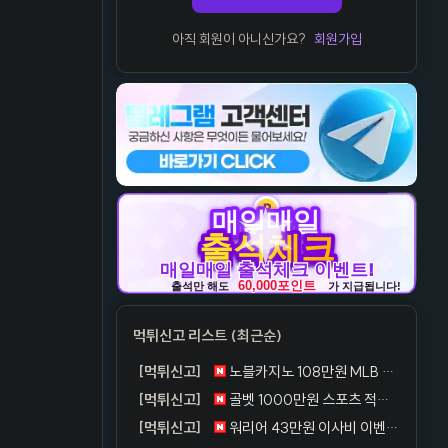
아직 회원이 아니신가요?
회원가입
먹튀신고 리스트 (최근순)
등록일
[먹튀신고]
노블카지노 108만원 MLB 3폴더 적중 뒤 계정 차단 제보
등록일
[먹튀신고]
골벳 1000만원 스포츠 적중 뒤 배팅검수·환전 지연 제보
등록일
[먹튀신고]
워리어 43만원 이사비 이벤트 이용 뒤 환전 거절 제보