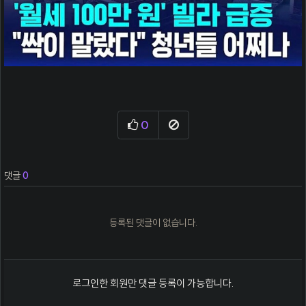
0
추천
신고
댓글
0
등록된 댓글이 없습니다.
로그인한 회원만 댓글 등록이 가능합니다.