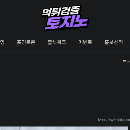
임
포인트존
출석체크
이벤트
홍보센터
목
https://www.tojino.c