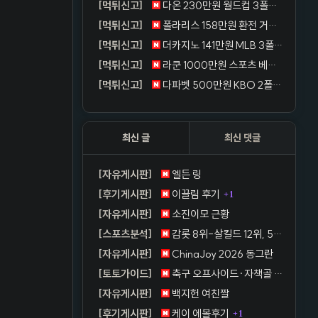
등록일
[먹튀신고]
다온 230만원 월드컵 3폴더 적중 직전 계정 차단 제보
등록일
[먹튀신고]
폴라리스 158만원 환전 거절 뒤 양방 주장 제보
등록일
[먹튀신고]
더카지노 141만원 MLB 3폴더 적중 뒤 양방 몰수 제보
등록일
[먹튀신고]
라쿤 1000만원 스포츠 베팅 차감·계정 차단 제보
등록일
[먹튀신고]
다파벳 500만원 KBO 2폴더 적중 뒤 환전 지연·계정 차단 제보
최신 글
최신 댓글
등록일
[자유게시판]
엘든 링
댓글
등록일
[후기게시판]
이끌림 후기
1
등록일
[자유게시판]
소진이모 근황
등록일
[스포츠분석]
감롯 8위-살킬드 12위, 5라운드 주도권은
등록일
[자유게시판]
ChinaJoy 2026 동그란
등록일
[토토가이드]
축구 오프사이드·자책골 득점자 정산 확인법
등록일
[자유게시판]
백지헌 여친짤
댓글
등록일
[후기게시판]
케이 에볼후기
1