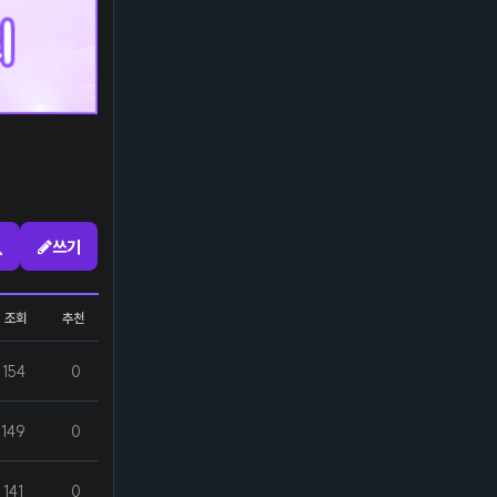
쓰기
검색하기
조회
추천
154
0
추천
149
0
추천
141
0