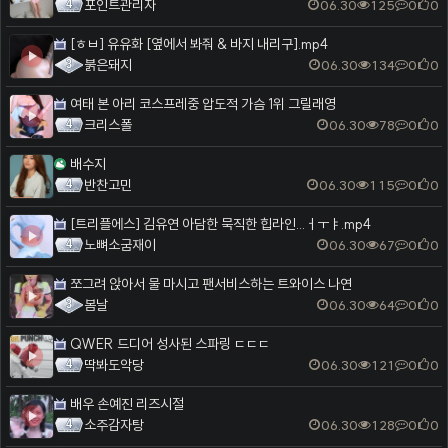
포인트관리자
06.30
125
0
0
[ㅎㅂ] 유유화 [옆에서 봐줘 & 바지 내리구].mp4
붉은돼지
06.30
134
0
0
여태 본 아리 코스프레중 압도적 가슴 1위 그릴래영
크리스폴
06.30
78
0
0
배수지
반찬고민
06.30
115
0
0
[트리플에스] 김유연 아담한 묵직한 힙라인...ㅓㅜㅑ.mp4
노뼈소굼재이
06.30
67
0
0
쪼그려 앉아서 물 마시고 팬서비스하는 트와이스 나연
봄날
06.30
64
0
0
QWER 드디어 성사된 스파링 ㄷㄷㄷ
딱봐도악당
06.30
121
0
0
배우 손예진 리즈시절
소주감자탕
06.30
128
0
0