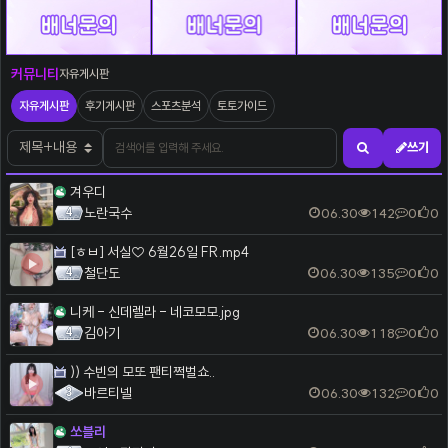
자유게시판
커뮤니티
자유게시판
자유게시판
후기게시판
스포츠분석
토토가이드
검색어
검색대상
쓰기
검색하기
겨우디
노란국수
06.30
142
0
0
[ㅎㅂ] 서실♡ 6월26일 FR.mp4
철단도
06.30
135
0
0
니케 - 신데렐라 - 네코모모.jpg
김아기
06.30
118
0
0
)) 수빈의 모또 팬티쩍벌쇼..
바르티넬
06.30
132
0
0
쏘블리