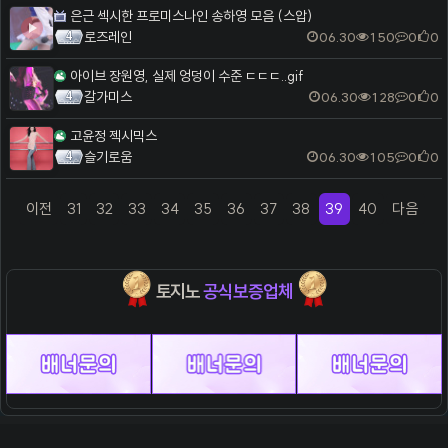
은근 섹시한 프로미스나인 송하영 모음 (스압)
로즈레인
06.30
150
0
0
아이브 장원영, 실제 엉덩이 수준 ㄷㄷㄷ..gif
갈가미스
06.30
128
0
0
고윤정 젝시믹스
슬기로움
06.30
105
0
0
이전
31
32
33
34
35
36
37
38
39
40
다음
(previous)
(current)
(next)
토지노
공식보증업체