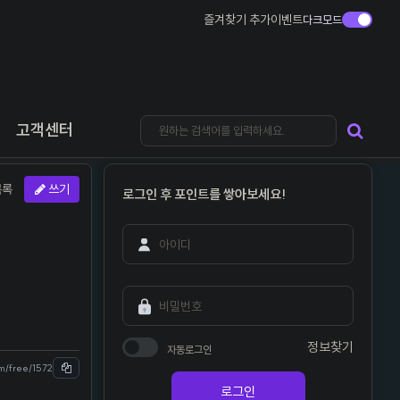
즐겨찾기 추가
이벤트
다크모드
고객센터
록
쓰기
로그인 후 포인트를 쌓아보세요!
필수
아이디
필수
비밀번호
정보찾기
자동로그인
om/free/1572
로그인