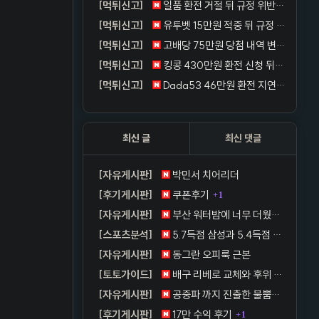
등록일
[먹튀신고]
일품 환전 거절 뒤 규정 위반 주장·계정 차단 제보
등록일
[먹튀신고]
유투벳 15만원 적중 뒤 규정 위반 주장·원금 처리 제보
등록일
[먹튀신고]
고배당 75만원 당첨 내역 변경 의심 제보
등록일
[먹튀신고]
킹콩 430만원 환전 신청 뒤 계정 차단 제보
등록일
[먹튀신고]
Dada53 46만원 환전 지연·고객센터 차단 제보
최신 글
최신 댓글
등록일
[자유게시판]
박민서 치어리더
댓글
등록일
[후기게시판]
쿠폰후기
1
등록일
[자유게시판]
부산 워터밤에 너무 더웠던 최예나
등록일
[스포츠분석]
5.7득점 삼성과 5.4득점 KIA, 광주 난타전 경계
등록일
[자유게시판]
동그란 오피룩 근본
등록일
[토토가이드]
배구 리베로 교체와 후위 공격 제한 확인 순서
등록일
[자유게시판]
공중파 까지 진출한 불뿜는 거제 파이리 원이
댓글
등록일
[후기게시판]
17만 수익 후기
1