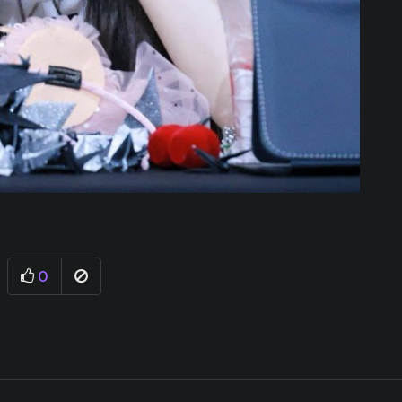
0
추천
신고