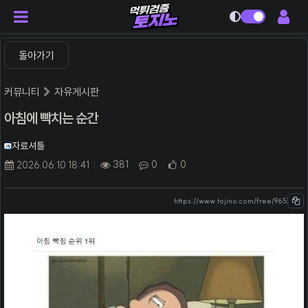
다크모드
돌아가기
커뮤니티
자유게시판
아침에 빡치는 순간
자료셔틀
381
0
0
2026.06.10 18:41
https://www.tojino.com/free/965
본문