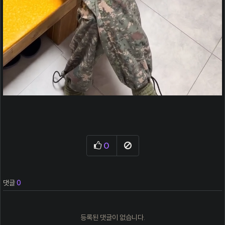
0:05
/
0:15
1x
0
추천
신고
댓글
0
등록된 댓글이 없습니다.