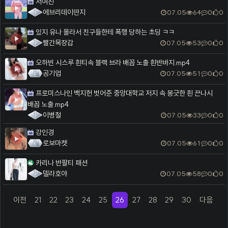
서여진
에브리데이딴지
07.05
64
0
0
있지 유나 몰라서 친구들한테 폭행 당하는 초딩 ㅋㅋ
빨간목장갑
07.05
53
0
0
오하빈 시스루 흰티속 블랙 브라 배꼽 노출 흰반바지.mp4
공기업
07.05
51
0
0
프로미스나인 백지헌 벗어준 중앙대학교 저지 속 봉긋한 흰 끈나시
배꼽 노출.mp4
이병철
07.05
33
0
0
강인경
로보마켓
07.05
61
0
0
카리나 반팔티 패션
델라호야
07.05
58
0
0
이전
21
22
23
24
25
26
27
28
29
30
다음
(previous)
(current)
(next)