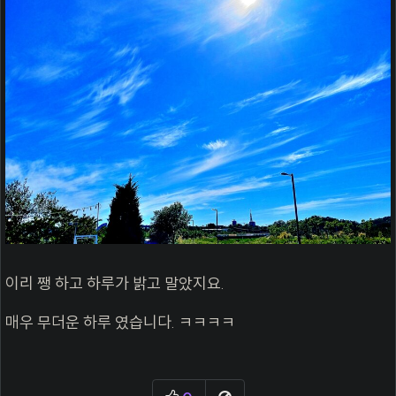
이리 쨍 하고 하루가 밝고 말았지요.
매우 무더운 하루 였습니다. ㅋㅋㅋㅋ