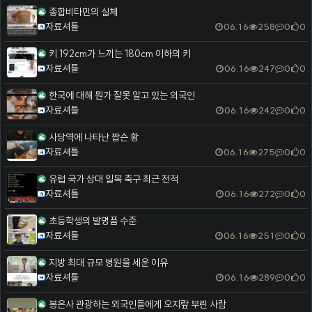
종합비타민의 실체
자료셔틀
06.16
258
0
0
키 192cm가 느끼는 180cm 이하의 키
자료셔틀
06.16
247
0
0
한국에 대해 뭔가 잘못 알고 있는 외국인
자료셔틀
06.16
242
0
0
사당역에 나타난 짭슨 황
자료셔틀
06.16
275
0
0
유럽 국가 상대 일복 축구 최근 전적
자료셔틀
06.16
272
0
0
초등학생의 발명품 수준
자료셔틀
06.16
251
0
0
지방 최대 규모 병원을 세운 이유
자료셔틀
06.16
289
0
0
봉은사 관광하는 외국인들에게 오지랖 부린 사람