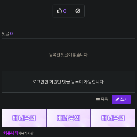
0
추천
신고
댓글
0
등록된 댓글이 없습니다.
로그인한 회원만 댓글 등록이 가능합니다.
목록
쓰기
자유게시판
커뮤니티
자유게시판