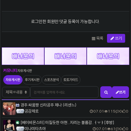
로그인한 회원만 댓글 등록이 가능합니다.
목록
쓰기
자유게시판
커뮤니티
자유게시판
자유게시판
후기게시판
스포츠분석
토토가이드
검색어
검색대상
쓰기
검색하기
경주 싸움짱 신라공주 제나 (리센느)
공감제로
07.01
115
0
0
[베이비몬스터] 터질듯한 아현...지리는 볼륨감..ㅓㅜㅑ[후방]
미나미타츠야
07.01
61
0
0