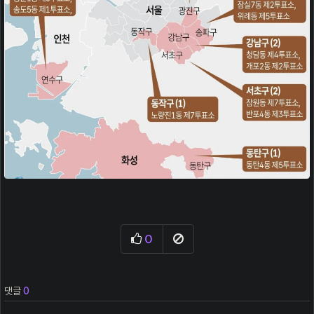
0
추천
신고
댓글
0