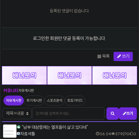
등록된 댓글이 없습니다.
로그인한 회원만 댓글 등록이 가능합니다.
목록
쓰기
자유게시판
커뮤니티
자유게시판
자유게시판
후기게시판
스포츠분석
토토가이드
검색어
검색대상
쓰기
검색하기
"남부 대삼림에는 엘프들이 살고 있다네"
자료셔틀
06.04
379
0
0