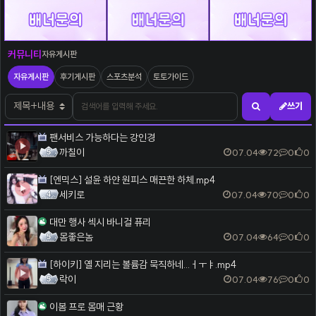
자유게시판
커뮤니티
자유게시판
자유게시판
후기게시판
스포츠분석
토토가이드
검색어
검색대상
쓰기
검색하기
팬서비스 가능하다는 강인경
까칠이
07.04
72
0
0
[엔믹스] 설윤 하얀 원피스 매끈한 하체.mp4
세키로
07.04
70
0
0
대만 행사 섹시 바니걸 퓨리
몸좋은놈
07.04
64
0
0
[하이키] 옐 지리는 볼륨감 묵직하네...ㅓㅜㅑ.mp4
락이
07.04
76
0
0
이봄 프로 몸매 근황