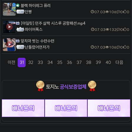
블랙 하이레그 퓨리
던빵
07.03
106
0
0
[아일릿] 민주 살짝 시스루 공항패션.mp4
파이어폭스
07.03
132
0
0
앞치마 벗는 수련수련
난틀렸어먼저가
07.03
106
0
0
이전
31
32
33
34
35
36
37
38
39
40
다음
(previous)
(current)
(next)
토지노
공식보증업체