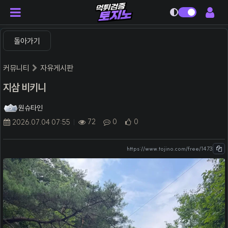
다크모드
돌아가기
커뮤니티
자유게시판
지삼 비키니
원슈타인
72
0
0
2026.07.04 07:55
https://www.tojino.com/free/1473
본문