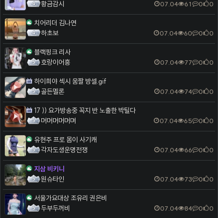
황금감시
07.04
61
0
0
치어리더 김나연
하초보
07.04
60
0
0
블랙핑크 리사
호랑이어흥
07.04
77
0
0
하이희야 섹시 움짤 방셀.gif
골든멜론
07.04
74
0
0
17 )) 요가방송중 꼭지 반 노출한 박틸다
머머머머머며
07.04
65
0
0
유현주 프로 몸이 사기캐
각자도생운명전쟁
07.04
66
0
0
지삼 비키니
원슈타인
07.04
73
0
0
서울가요대상 조유리 권은비
두부두꺼비
07.04
84
0
0