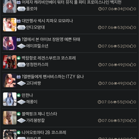
어제자 캐리비안베이 워터 뮤직 풀 파티 프로미스나인 백지헌
풀로야
07.06
34
0
0
대만행사 섹시 치파오 모모리나
얀디오망대
07.06
53
0
0
1열에서 본 아이브 장원영 예쁜 뒤태
에이프릴소년
07.06
52
0
0
벽람항로 레겐스부르크 코스프레
멍청한카스미
07.06
49
0
0
1열팬들에게 팬서비스하는 ITZY 유나
고디바짱
07.06
49
0
0
민한나
해롱이
07.06
55
0
0
블랙핑크 제니 인스타
가리봉쌍칼
07.06
57
0
0
니어오토마타 2B 코스프레