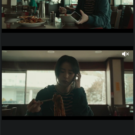
0:04
/
0:45
1x
0:03
/
0:45
1x