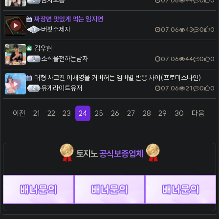
꿈차오름
07.06
44
0
0
짜장면 맛있게 먹는 임지연
버핏수제자
07.06
43
0
0
김우현
소식을전하는남자
07.06
44
0
0
대형 사고친 이채영을 커버허는 멤버별 반응 차이(프로미스나인)
유게라이트유저
07.06
21
0
0
이전
21
22
23
24
25
26
27
28
29
30
다음
(previous)
(current)
(next)
토지노
공식보증업체