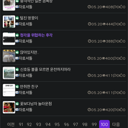
충격적인 일본 곰목장
자료셔틀
05.20
408
0
0
털진 멍뭉이
자료셔틀
05.20
444
0
0
청각을 위협하는 후각
자료셔틀
05.20
388
0
0
앉아있지만..
자료셔틀
05.20
400
0
0
신호등 볼줄 모르면 운전하지마라
자료셔틀
05.20
411
0
0
만취한 친구
자료셔틀
05.20
411
0
0
꽃보다남자 놀라운점
자료셔틀
05.20
420
0
0
이전
91
92
93
94
95
96
97
98
99
100
다음
(previous)
(current)
(next)