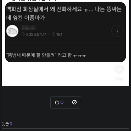
0
추천
신고
댓글
0