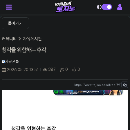
다크모드
돌아가기
커뮤니티
자유게시판
청각을 위협하는 후각
자료셔틀
387
0
0
2026.05.20 13:51
https://www.tojino.com/free/391
본문