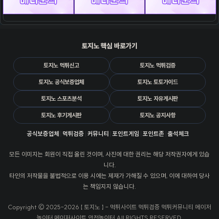
토지노 핵심 바로가기
토지노 먹튀신고
토지노 먹튀검증
토지노 공식보증업체
토지노 토토가이드
토지노 스포츠분석
토지노 자유게시판
토지노 후기게시판
토지노 공지사항
공식보증업체
먹튀검증
커뮤니티
포인트게임
포인트존
출석체크
모든 이미지는 회원이 직접 올린 것이며, 사진에 대한 권리는 해당 저작권자에게 있습
니다.
타인의 저작물을 불법적으로 이용 시에는 제재가 가해질 수 있으며, 이에 대하여 당사
는 책임지지 않습니다.
Copyright © 2025-2026 【 토지노 】 - 먹튀사이트 먹튀검증 먹튀커뮤니티 메이저
놀이터 메이저사이트 안전놀이터 All RIGHTS RESERVED.