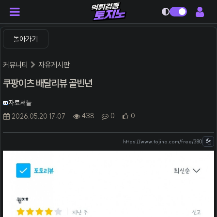
다크모드
돌아가기
커뮤니티
자유게시판
쿠팡이츠 배달리뷰 골빈년
자료셔틀
438
0
0
2026.05.20 17:07
https://www.tojino.com/free/380
본문