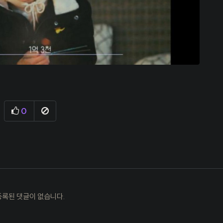
0
추천
신고
등록된 댓글이 없습니다.