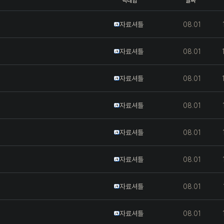
닉네임
날짜
08.01
자료셔틀
등록자
등록일
08.01
자료셔틀
등록자
등록일
08.01
자료셔틀
등록자
등록일
08.01
자료셔틀
등록자
등록일
08.01
자료셔틀
등록자
등록일
08.01
자료셔틀
등록자
등록일
08.01
자료셔틀
등록자
등록일
08.01
자료셔틀
등록자
등록일