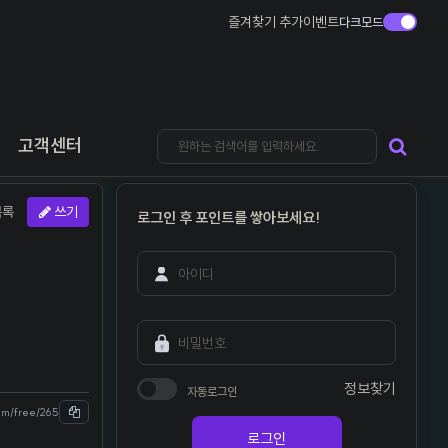
즐겨찾기 추가
이벤트
다크모드
고객센터
록
쓰기
로그인 후 포인트를 쌓아보세요!
필수
아이디
필수
비밀번호
정보찾기
자동로그인
com/free/265
로그인