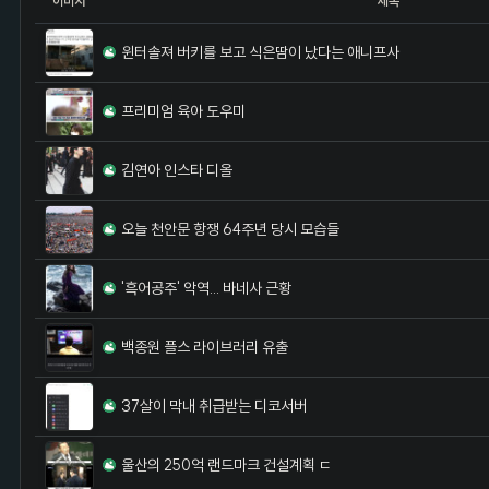
이미지
제목
윈터솔져 버키를 보고 식은땀이 났다는 애니프사
프리미엄 육아 도우미
김연아 인스타 디올
오늘 천안문 항쟁 64주년 당시 모습들
'흑어공주' 악역... 바네사 근황
백종원 플스 라이브러리 유출
37살이 막내 취급받는 디코서버
울산의 250억 랜드마크 건설계획 ㄷ