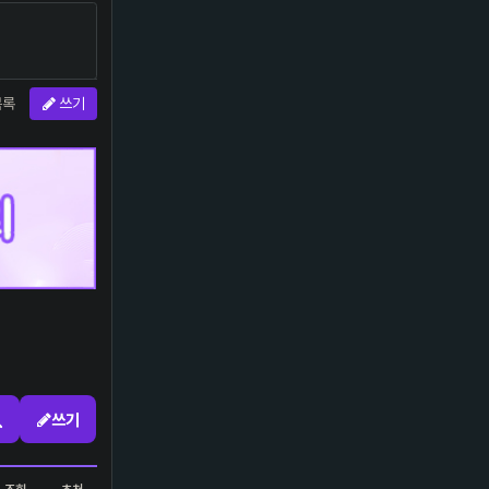
록
쓰기
쓰기
검색하기