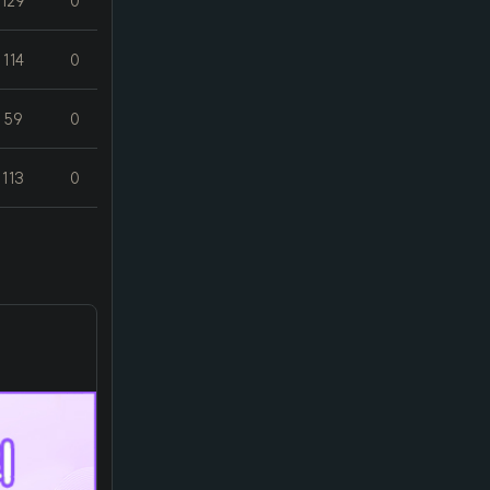
129
0
추천
114
0
추천
59
0
추천
113
0
추천