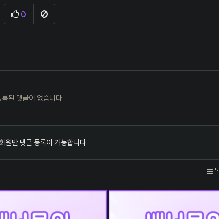
0
추천
신고
등록된 댓글이 없습니다.
회원만 댓글 등록이 가능합니다.
목