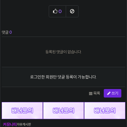
0
추천
신고
댓글
0
등록된 댓글이 없습니다.
로그인한 회원만 댓글 등록이 가능합니다.
목록
쓰기
커뮤니티
자유게시판