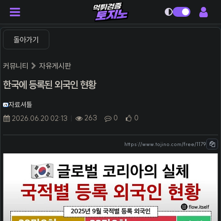
다크모드
돌아가기
커뮤니티
자유게시판
한국에 등록된 외국인 현황
자료셔틀
263
0
0
2026.06.20 02:13
https://www.tojino.com/free/1179
본문