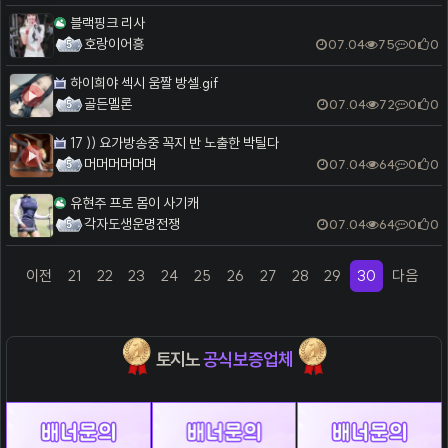
블랙핑크 리사
호랑이어흥
07.04
75
0
0
하이희야 섹시 움짤 방셀.gif
골든멜론
07.04
72
0
0
17 )) 요가방송중 꼭지 반 노출한 박틸다
머머머머머며
07.04
64
0
0
유현주 프로 몸이 사기캐
각자도생운명전쟁
07.04
64
0
0
이전
21
22
23
24
25
26
27
28
29
30
다음
(previous)
(current)
(next)
토지노
공식보증업체