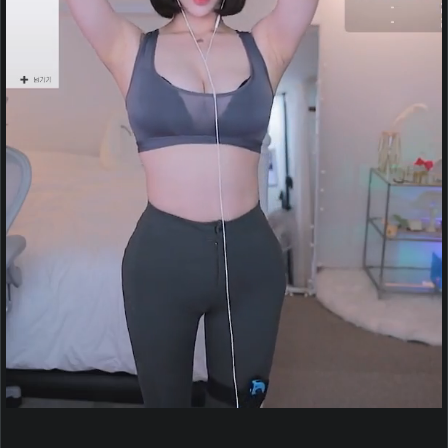
0:06
/
0:08
1x