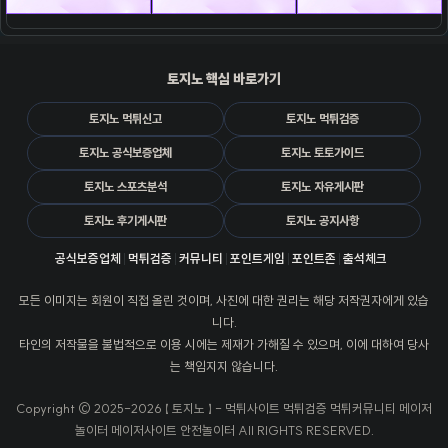
토지노 핵심 바로가기
토지노 먹튀신고
토지노 먹튀검증
토지노 공식보증업체
토지노 토토가이드
토지노 스포츠분석
토지노 자유게시판
토지노 후기게시판
토지노 공지사항
공식보증업체
먹튀검증
커뮤니티
포인트게임
포인트존
출석체크
모든 이미지는 회원이 직접 올린 것이며, 사진에 대한 권리는 해당 저작권자에게 있습
니다.
타인의 저작물을 불법적으로 이용 시에는 제재가 가해질 수 있으며, 이에 대하여 당사
는 책임지지 않습니다.
Copyright © 2025-2026 【 토지노 】 - 먹튀사이트 먹튀검증 먹튀커뮤니티 메이저
놀이터 메이저사이트 안전놀이터 All RIGHTS RESERVED.