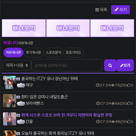
목록
쓰기
자유게시판
커뮤니티
자유게시판
자유게시판
후기게시판
스포츠분석
토토가이드
검색어
검색대상
쓰기
검색하기
출국하는 ITZY 유나 장난아닌 뒤태
애구
07.04
75
0
0
흰티 입은 강미나 내일도출근
보라색빤스
07.04
66
0
0
회색 시스루 스포츠 브라 찬 겨우디 자연이라 확실한 무빙
간을
07.04
48
0
0
오늘자 출국하는 회색 츄리닝 ITZY 유나 뒤태