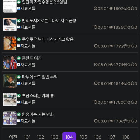
인간의 자연수명은 38살임
자료셔틀
08.01
1802
0
0
범죄도시3 로튼토마토 지수 근황
자료셔틀
08.01
1825
0
0
쿠우쿠우 뷔페 파산시키고 왔음
자료셔틀
08.01
1792
0
0
홀란드 여친
자료셔틀
08.01
1774
0
0
타투이스트 일년 수익
자료셔틀
08.01
1814
0
0
부담스러운 카페 뷰
자료셔틀
08.01
1780
0
0
원숭이손 사는 만화
자료셔틀
08.01
1786
0
0
이전
101
102
103
104
105
106
107
108
(previous)
(current)