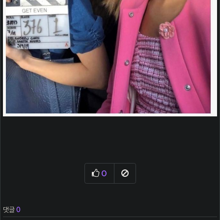
0
추천
신고
댓글
0