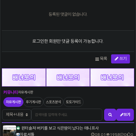
등록된 댓글이 없습니다.
로그인한 회원만 댓글 등록이 가능합니다.
목록
쓰기
자유게시판
커뮤니티
자유게시판
자유게시판
후기게시판
스포츠분석
토토가이드
검색어
검색대상
쓰기
검색하기
윈터솔져 버키를 보고 식은땀이 났다는 애니프사
자료셔틀
08.01
1958
0
0