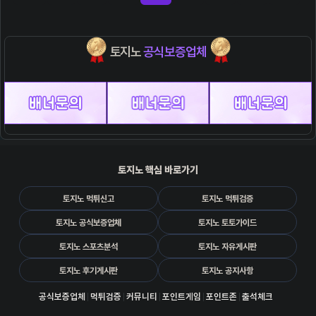
토지노
공식보증업체
토지노 핵심 바로가기
토지노 먹튀신고
토지노 먹튀검증
토지노 공식보증업체
토지노 토토가이드
토지노 스포츠분석
토지노 자유게시판
토지노 후기게시판
토지노 공지사항
공식보증업체
먹튀검증
커뮤니티
포인트게임
포인트존
출석체크