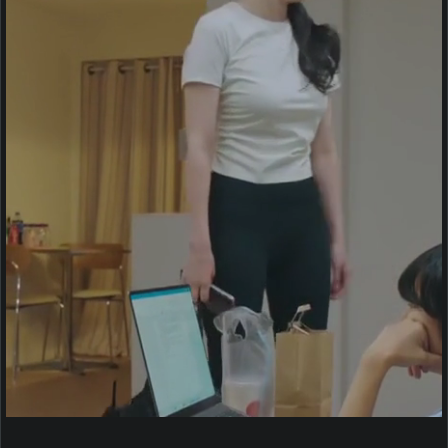
0:05
/
0:11
1x