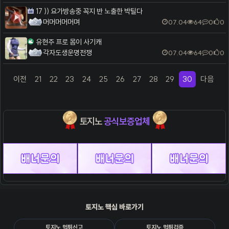
17 )) 요가방송중 꼭지 반 노출한 박틸다
머머머머머며
07.04
64
0
0
유현주 프로 몸이 사기캐
각자도생운명전쟁
07.04
64
0
0
이전
21
22
23
24
25
26
27
28
29
30
다음
(previous)
(current)
(next)
토지노
공식보증업체
토지노 핵심 바로가기
토지노 먹튀신고
토지노 먹튀검증