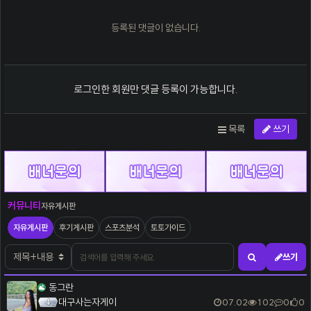
등록된 댓글이 없습니다.
로그인한 회원만 댓글 등록이 가능합니다.
목록
쓰기
자유게시판
커뮤니티
자유게시판
자유게시판
후기게시판
스포츠분석
토토가이드
검색어
검색대상
쓰기
검색하기
동그란
대구사는자게이
07.02
102
0
0