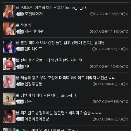
9초동안 이쁜척 하는 선희은(seon_h_e)
조졋네이거
07.02
126
0
0
쏘블리
개찐따야붕이
07.02
111
0
0
빨간 레이스 브라 검정 돌핀 입고 엉덩이 흔드는 유치땅
댄디라이프
07.02
57
0
0
현아 빨개요보다 더 빨간 김현영 치어리더
세미
07.02
110
0
0
체급의 왕 겨우디 고양이 머리띠 하이레그 허벅지 내전근 ㄷㄷ
인장주급등
07.02
43
0
0
땡땡이 비키니 권은지(__dmswl_)
납득
07.02
91
0
0
피지컬로 방정리하는 돌핀팬츠 하리미 가슴골 ㄷㄷㄷ
야옹야옹야옹냥
07.02
63
0
0
[ㅎㅂ] 섹밍(김민지) 화보 프리뷰.jpg