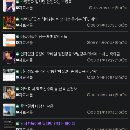
수영할때 입으면 안된다는 수영복
자료셔틀
05.20
415
0
0
속보)UFC 전 헤비웨이트 챔피언 은가누 PFL 계약
자료셔틀
08.01
1875
0
0
어질어질한 당근마켓 발정남들
자료셔틀
08.01
2006
0
0
연락없던 동창이 모바일 청첩장을 보낼경우 RM이 보내는 축의금
자료셔틀
08.01
1929
0
0
김세정도 못 가진 강릉함씨 32대손 함필규씨 근황
자료셔틀
08.01
1953
0
0
어느 미녀 역도선수의 등 근육 변천사
자료셔틀
08.01
2041
0
0
졸업앨범 대참사 모음
자료셔틀
08.01
1976
0
0
남사친들이랑 워터밤 간다는 와이프
자료셔틀
08.01
1993
0
0