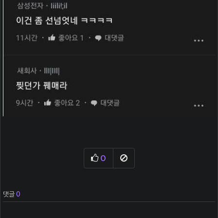
0
추천
신고
댓글
0