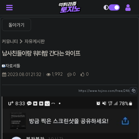
다크모드
돌아가기
커뮤니티
자유게시판
남사친들이랑 워터밤 간다는 와이프
자료셔틀
1,992
0
0
2023.08.01 21:32
https://www.tojino.com/free/246
본문